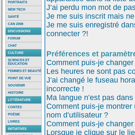
PORTRAITS
J'ai perdu mon mot de pas
NEW TECH
Je me suis inscrit mais n
SANTÉ
Je me suis enregistré dan
CAN 2008
DISCUSSIONS
connecter ?!
FORUM
CHAT
Préférences et paramètre
CULTURE
SCIENCES ET
Comment puis-je changer
ÉDUCATION
Les heures ne sont pas co
FEMMES ET BEAUTÉ
J'ai changé le fuseau horai
POINT DE VUE
SOUVENIR
incorrecte !
HISTOIRE
Ma langue n'est pas dans l
LITTÉRATURE
Comment puis-je montrer
CONTES
nom d'utilisateur ?
POÉSIE
Comment puis-je changer
LIVRES
INITIATIVES
Lorsque je clique sur le li