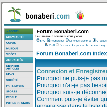
Forum Bonaberi.com
> ACCUEIL
Le Cameroun comme si vous y étiez
NOUVEAUTÉS
FAQ
Rechercher
Liste des Membres
Groupes d
COPOS
Profil
Se connecter pour vérifier ses messages
MUSIQUE
Forum Bonaberi.com Index
VIDÉOS
ACTUALITÉS
DERNIERS
ARTICLES
Connexion et Enregistr
NEWS
Pourquoi ne puis-je pas 
SOCIÉTÉ
Pourquoi n'ai-je pas besoi
FAITS DIVERS
Pourquoi suis-je déconne
SPORTS
Comment puis-je éviter qu
PEOPLE
POTINS DE STARS
apparaisse dans la liste de