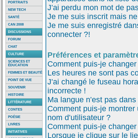
PORTRAITS
J'ai perdu mon mot de pas
NEW TECH
Je me suis inscrit mais n
SANTÉ
Je me suis enregistré dan
CAN 2008
DISCUSSIONS
connecter ?!
FORUM
CHAT
Préférences et paramètre
CULTURE
SCIENCES ET
Comment puis-je changer
ÉDUCATION
Les heures ne sont pas co
FEMMES ET BEAUTÉ
J'ai changé le fuseau horai
POINT DE VUE
SOUVENIR
incorrecte !
HISTOIRE
Ma langue n'est pas dans l
LITTÉRATURE
Comment puis-je montrer
CONTES
nom d'utilisateur ?
POÉSIE
Comment puis-je changer
LIVRES
INITIATIVES
Lorsque je clique sur le li