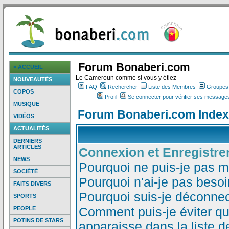
Forum Bonaberi.com
> ACCUEIL
Le Cameroun comme si vous y étiez
NOUVEAUTÉS
FAQ
Rechercher
Liste des Membres
Groupes d
COPOS
Profil
Se connecter pour vérifier ses messages
MUSIQUE
Forum Bonaberi.com Index
VIDÉOS
ACTUALITÉS
DERNIERS
ARTICLES
Connexion et Enregistr
NEWS
Pourquoi ne puis-je pas 
SOCIÉTÉ
Pourquoi n'ai-je pas besoi
FAITS DIVERS
Pourquoi suis-je déconne
SPORTS
Comment puis-je éviter qu
PEOPLE
POTINS DE STARS
apparaisse dans la liste de