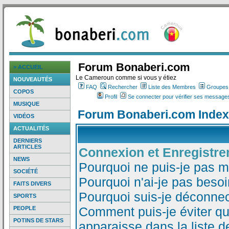
Forum Bonaberi.com
> ACCUEIL
Le Cameroun comme si vous y étiez
NOUVEAUTÉS
FAQ
Rechercher
Liste des Membres
Groupes d
COPOS
Profil
Se connecter pour vérifier ses messages
MUSIQUE
Forum Bonaberi.com Index
VIDÉOS
ACTUALITÉS
DERNIERS
ARTICLES
Connexion et Enregistr
NEWS
Pourquoi ne puis-je pas 
SOCIÉTÉ
Pourquoi n'ai-je pas besoi
FAITS DIVERS
Pourquoi suis-je déconne
SPORTS
Comment puis-je éviter qu
PEOPLE
POTINS DE STARS
apparaisse dans la liste de