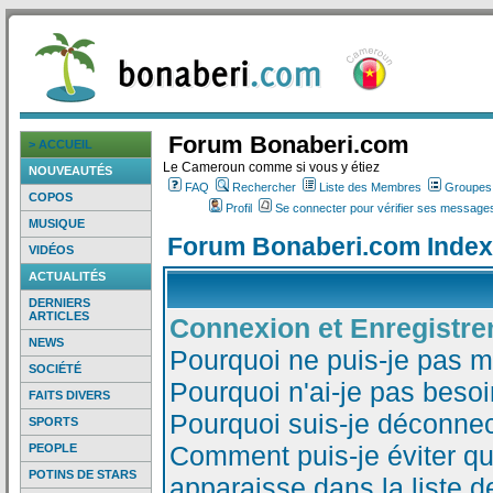
Forum Bonaberi.com
> ACCUEIL
Le Cameroun comme si vous y étiez
NOUVEAUTÉS
FAQ
Rechercher
Liste des Membres
Groupes d
COPOS
Profil
Se connecter pour vérifier ses messages
MUSIQUE
Forum Bonaberi.com Index
VIDÉOS
ACTUALITÉS
DERNIERS
ARTICLES
Connexion et Enregistr
NEWS
Pourquoi ne puis-je pas 
SOCIÉTÉ
Pourquoi n'ai-je pas besoi
FAITS DIVERS
Pourquoi suis-je déconne
SPORTS
Comment puis-je éviter qu
PEOPLE
POTINS DE STARS
apparaisse dans la liste de