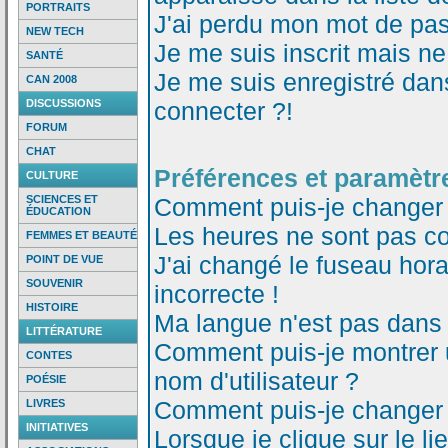
PORTRAITS
J'ai perdu mon mot de pas
NEW TECH
Je me suis inscrit mais n
SANTÉ
Je me suis enregistré dan
CAN 2008
DISCUSSIONS
connecter ?!
FORUM
CHAT
Préférences et paramètre
CULTURE
SCIENCES ET
Comment puis-je changer
ÉDUCATION
Les heures ne sont pas co
FEMMES ET BEAUTÉ
J'ai changé le fuseau horai
POINT DE VUE
SOUVENIR
incorrecte !
HISTOIRE
Ma langue n'est pas dans l
LITTÉRATURE
Comment puis-je montrer
CONTES
nom d'utilisateur ?
POÉSIE
Comment puis-je changer
LIVRES
INITIATIVES
Lorsque je clique sur le li