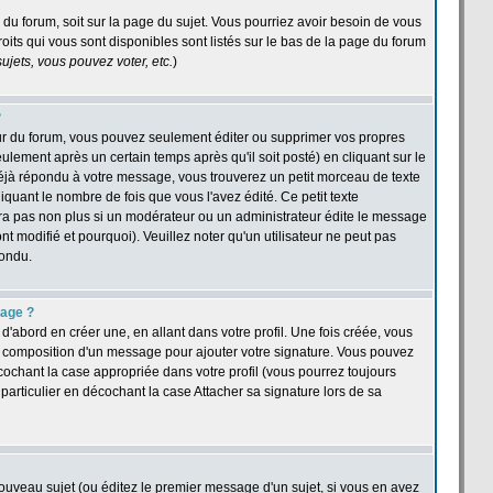
e du forum, soit sur la page du sujet. Vous pourriez avoir besoin de vous
oits qui vous sont disponibles sont listés sur le bas de la page du forum
jets, vous pouvez voter, etc.
)
?
ur du forum, vous pouvez seulement éditer ou supprimer vos propres
ement après un certain temps après qu'il soit posté) en cliquant sur le
jà répondu à votre message, vous trouverez un petit morceau de texte
quant le nombre de fois que vous l'avez édité. Ce petit texte
îtra pas non plus si un modérateur ou un administrateur édite le message
nt modifié et pourquoi). Veuillez noter qu'un utilisateur ne peut pas
pondu.
sage ?
abord en créer une, en allant dans votre profil. Une fois créée, vous
a composition d'un message pour ajouter votre signature. Vous pouvez
cochant la case appropriée dans votre profil (vous pourrez toujours
articulier en décochant la case Attacher sa signature lors de sa
ouveau sujet (ou éditez le premier message d'un sujet, si vous en avez