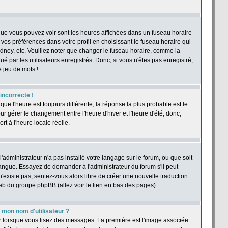
 que vous pouvez voir sont les heures affichées dans un fuseau horaire
r vos préférences dans votre profil en choisissant le fuseau horaire qui
dney, etc. Veuillez noter que changer le fuseau horaire, comme la
ué par les utilisateurs enregistrés. Donc, si vous n'êtes pas enregistré,
e jeu de mots !
 incorrecte !
 que l'heure est toujours différente, la réponse la plus probable est le
r gérer le changement entre l'heure d'hiver et l'heure d'été; donc,
rt à l'heure locale réelle.
'administrateur n'a pas installé votre langage sur le forum, ou que soit
langue. Essayez de demander à l'administrateur du forum s'il peut
n'existe pas, sentez-vous alors libre de créer une nouvelle traduction.
web du groupe phpBB (allez voir le lien en bas des pages).
mon nom d'utilisateur ?
ur lorsque vous lisez des messages. La première est l'image associée