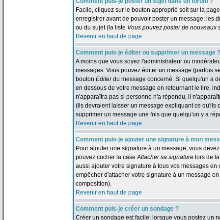
Comment puis-je poster un sujet dans un forum ?
Facile, cliquez sur le bouton approprié soit sur la pag
enregistrer avant de pouvoir poster un message; les dr
ou du sujet (la liste
Vous pouvez poster de nouveaux su
Revenir en haut de page
Comment puis-je éditer ou supprimer un message 
A moins que vous soyez l'administrateur ou modérate
messages. Vous pouvez éditer un message (parfois seul
bouton
Editer
du message concerné. Si quelqu'un a dé
en dessous de votre message en retournant le lire, indi
n'apparaîtra pas si personne n'a répondu, il n'appara
(ils devraient laisser un message expliquant ce qu'ils o
supprimer un message une fois que quelqu'un y a ré
Revenir en haut de page
Comment puis-je ajouter une signature à mon mes
Pour ajouter une signature à un message, vous devez d'
pouvez cocher la case
Attacher sa signature
lors de l
aussi ajouter votre signature à tous vos messages en 
empêcher d'attacher votre signature à un message en p
composition).
Revenir en haut de page
Comment puis-je créer un sondage ?
Créer un sondage est facile; lorsque vous postez un n