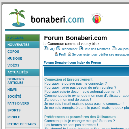
Forum Bonaberi.com
> ACCUEIL
Le Cameroun comme si vous y étiez
NOUVEAUTÉS
FAQ
Rechercher
Liste des Membres
Groupes d
COPOS
Profil
Se connecter pour vérifier ses messages
MUSIQUE
Forum Bonaberi.com Index du Forum
VIDÉOS
ACTUALITÉS
DERNIERS
Connexion et Enregistrement
ARTICLES
Pourquoi ne puis-je pas me connecter ?
Pourquoi n'ai-je pas besoin de m'enregistrer ?
NEWS
Pourquoi suis-je déconnecté automatiquement ?
Comment puis-je éviter que mon nom d'utilisateur appar
SOCIÉTÉ
J'ai perdu mon mot de passe !
FAITS DIVERS
Je me suis inscrit mais ne peux pas me connecter !
Je me suis enregistré dans le passé, mais ne peux pl
SPORTS
Préférences et paramètres des Utilisateurs
PEOPLE
Comment puis-je changer mes préférences ?
POTINS DE STARS
Les heures ne sont pas correctes !