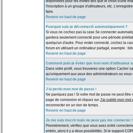
disponibles pour les invités tels que le choix d'une im
l'inscription à un groupe d'utilisateurs, etc. L'enreg
faire.
Revenir en haut de page
Pourquoi suis-je déconnecté automatiquement ?
Si vous ne cochez pas la case
Se connecter automati
gardera seulement connecté pour une période préétabli
quelqu'un d'autre. Pour rester connecté, cochez la c
forum en utilisant un ordinateur partagé, exemple : bibl
Revenir en haut de page
Comment puis-je éviter que mon nom d'utilisateur app
Dans votre profil, vous trouverez une option
Cacher sa
qu'uniquement aux yeux des administrateurs ou vous-
Revenir en haut de page
J'ai perdu mon mot de passe !
Ne paniquez pas ! Si votre mot de passe ne peut être retr
page de connexion et cliquez sur
J'ai oublié mon mot
reconnecter en un rien de temps.
Revenir en haut de page
Je me suis inscrit mais ne peux pas me connecter !
Premièrement, vérifiez que vous avez entré correctemen
entrés, alors il y a deux possibilités. Si le support CO