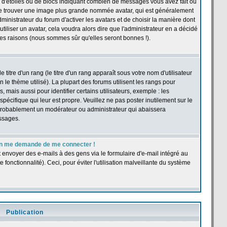
 d'étoiles ou de blocs indiquant combien de messages vous avez fait ou
t se trouver une image plus grande nommée avatar, qui est généralement
dministrateur du forum d'activer les avatars et de choisir la manière dont
tiliser un avatar, cela voudra alors dire que l'administrateur en a décidé
les raisons (nous sommes sûr qu'elles seront bonnes !).
itre d'un rang (le titre d'un rang apparaît sous votre nom d'utilisateur
n le thème utilisé). La plupart des forums utilisent les rangs pour
ais aussi pour identifier certains utilisateurs, exemple : les
pécifique qui leur est propre. Veuillez ne pas poster inutilement sur le
 probablement un modérateur ou administrateur qui abaissera
ssages.
r, on me demande de me connecter !
t envoyer des e-mails à des gens via le formulaire d'e-mail intégré au
e fonctionnalité). Ceci, pour éviter l'utilisation malveillante du système
Publication