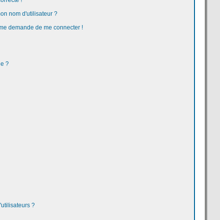
orrecte !
n nom d'utilisateur ?
 on me demande de me connecter !
ge ?
tilisateurs ?