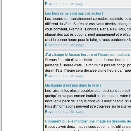
Revenir en haut de page
Les heures ne sont pas correctes !
Les heures sont certainement correctes; toutefois, ce
différent du vôtre. Si c'est le cas, vous devriez change
vous convient, exemple : Londres, Paris, New York, Sy
plupart des autres options, peut uniquement être effect
c'est la bonne heure pour le faire, si vous pardonnez l
Revenir en haut de page
J'ai changé le fuseau horaire et l'heure est toujours
Si vous êtes sûr d'avoir choisi le bon fuseau horaire et
passage à l'heure d'été. Le forum n'a pas été conçu pou
durant l'été, l'heure sera décalée d'une heure par rappo
Revenir en haut de page
Ma langue n'est pas dans la liste !
Les raisons les plus probables pour ceci sont que soit l
quelqu'un n'a pas encore traduit ce forum dans votre 
installer le pack de langue dont vous avez besoin; s'il 
Plus d'informations peuvent être trouvées sur le site 
Revenir en haut de page
Comment puis-je montrer une image en dessous de 
Il peut y avoir deux images sous votre nom d'utilisate