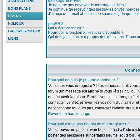
Messagerie Privée
ASSOCIATIONS
Je ne peux pas envoyer de messages privés !
BONS PLANS
Je continue de recevoir des messages privés non-dési
J'ai reçu un e-mail abusif ou de spamming de quelqu'u
DIVERS
HUMOUR
phpBB 2
Qui a écrit ce forum ?
GALERIES PHOTOS
Pourquoi la fonction X n'est pas disponible ?
Qui dois-je contacter à propos des questions d'abus ou 
LIENS
Connex
Pourquoi ne puis-je pas me connecter ?
Vous êtes-vous enregistré ? Plus sérieusement, vous 
forum (un message est affiché si vous l'êtes) ? Si oui
en découvrir la raison. Si vous vous êtes enregistré 
connecter, vérifiez et revérifiez vos nom d'utilisateur 
ne fonctionne toujours pas, contactez l'administrateur d
Revenir en haut de page
Pourquoi n'ai-je pas besoin de m'enregistrer ?
Vous pouvez ne pas en avoir besoin; c'est à l'adminis
poster des messages sur certains forums. Toutefois, l