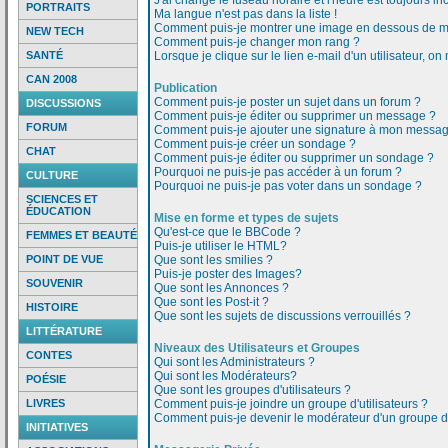
J'ai changé le fuseau horaire et l'heure est toujours inc
PORTRAITS
Ma langue n'est pas dans la liste !
Comment puis-je montrer une image en dessous de mo
NEW TECH
Comment puis-je changer mon rang ?
SANTÉ
Lorsque je clique sur le lien e-mail d'un utilisateur,
CAN 2008
Publication
Comment puis-je poster un sujet dans un forum ?
DISCUSSIONS
Comment puis-je éditer ou supprimer un message ?
FORUM
Comment puis-je ajouter une signature à mon messa
Comment puis-je créer un sondage ?
CHAT
Comment puis-je éditer ou supprimer un sondage ?
Pourquoi ne puis-je pas accéder à un forum ?
CULTURE
Pourquoi ne puis-je pas voter dans un sondage ?
SCIENCES ET
ÉDUCATION
Mise en forme et types de sujets
Qu'est-ce que le BBCode ?
FEMMES ET BEAUTÉ
Puis-je utiliser le HTML?
POINT DE VUE
Que sont les smilies ?
Puis-je poster des Images?
SOUVENIR
Que sont les Annonces ?
Que sont les Post-it ?
HISTOIRE
Que sont les sujets de discussions verrouillés ?
LITTÉRATURE
Niveaux des Utilisateurs et Groupes
CONTES
Qui sont les Administrateurs ?
Qui sont les Modérateurs?
POÉSIE
Que sont les groupes d'utilisateurs ?
LIVRES
Comment puis-je joindre un groupe d'utilisateurs ?
Comment puis-je devenir le modérateur d'un groupe d'u
INITIATIVES