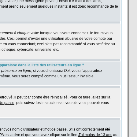
age avatar, une messagerie privée, l'envoi d'e-mail à des amis,
istrement prend seulement quelques instants; il est donc recommandé de le
quement à chaque visite
lorsque vous vous connectez, le forum vous
e. Ceci permet d'éviter une utilisation abusive de votre compte par
ase en vous connectant; ceci n'est pas recommandé si vous accédez au
iothèque, cybercafé, université, etc.
araisse dans la liste des utilisateurs en ligne ?
 présence en ligne
; si vous choisissez
Oui
, vous n'apparaîtrez
même. Vous serez compté comme un utilisateur invisible.
ouvé, il peut par contre être réinitialisé. Pour ce faire, allez sur la
 de passe
, puis suivez les instructions et vous devriez pouvoir vous
t vos nom d'utilisateur et mot de passe. S'ils ont correctement été
PPA est activé et que vous avez cliqué sur le lien
J'ai moins de 13 ans
au