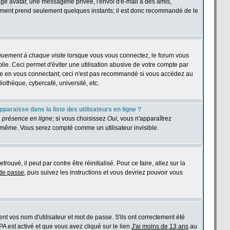
age avatar, une messagerie privée, l'envoi d'e-mail à des amis,
istrement prend seulement quelques instants; il est donc recommandé de le
quement à chaque visite
lorsque vous vous connectez, le forum vous
e. Ceci permet d'éviter une utilisation abusive de votre compte par
ase en vous connectant; ceci n'est pas recommandé si vous accédez au
iothèque, cybercafé, université, etc.
araisse dans la liste des utilisateurs en ligne ?
 présence en ligne
; si vous choisissez
Oui
, vous n'apparaîtrez
même. Vous serez compté comme un utilisateur invisible.
ouvé, il peut par contre être réinitialisé. Pour ce faire, allez sur la
 de passe
, puis suivez les instructions et vous devriez pouvoir vous
t vos nom d'utilisateur et mot de passe. S'ils ont correctement été
PPA est activé et que vous avez cliqué sur le lien
J'ai moins de 13 ans
au