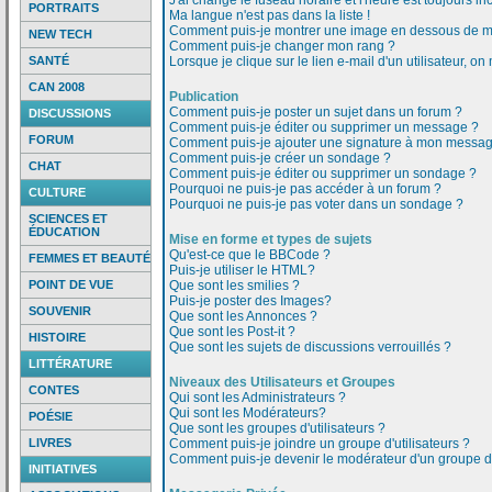
J'ai changé le fuseau horaire et l'heure est toujours inc
PORTRAITS
Ma langue n'est pas dans la liste !
Comment puis-je montrer une image en dessous de mo
NEW TECH
Comment puis-je changer mon rang ?
SANTÉ
Lorsque je clique sur le lien e-mail d'un utilisateur,
CAN 2008
Publication
Comment puis-je poster un sujet dans un forum ?
DISCUSSIONS
Comment puis-je éditer ou supprimer un message ?
FORUM
Comment puis-je ajouter une signature à mon messa
Comment puis-je créer un sondage ?
CHAT
Comment puis-je éditer ou supprimer un sondage ?
Pourquoi ne puis-je pas accéder à un forum ?
CULTURE
Pourquoi ne puis-je pas voter dans un sondage ?
SCIENCES ET
ÉDUCATION
Mise en forme et types de sujets
Qu'est-ce que le BBCode ?
FEMMES ET BEAUTÉ
Puis-je utiliser le HTML?
POINT DE VUE
Que sont les smilies ?
Puis-je poster des Images?
SOUVENIR
Que sont les Annonces ?
Que sont les Post-it ?
HISTOIRE
Que sont les sujets de discussions verrouillés ?
LITTÉRATURE
Niveaux des Utilisateurs et Groupes
CONTES
Qui sont les Administrateurs ?
Qui sont les Modérateurs?
POÉSIE
Que sont les groupes d'utilisateurs ?
LIVRES
Comment puis-je joindre un groupe d'utilisateurs ?
Comment puis-je devenir le modérateur d'un groupe d'u
INITIATIVES