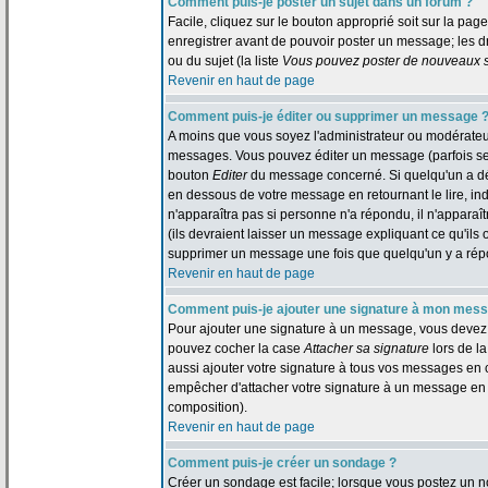
Comment puis-je poster un sujet dans un forum ?
Facile, cliquez sur le bouton approprié soit sur la pag
enregistrer avant de pouvoir poster un message; les dr
ou du sujet (la liste
Vous pouvez poster de nouveaux su
Revenir en haut de page
Comment puis-je éditer ou supprimer un message 
A moins que vous soyez l'administrateur ou modérate
messages. Vous pouvez éditer un message (parfois seul
bouton
Editer
du message concerné. Si quelqu'un a dé
en dessous de votre message en retournant le lire, indi
n'apparaîtra pas si personne n'a répondu, il n'appara
(ils devraient laisser un message expliquant ce qu'ils o
supprimer un message une fois que quelqu'un y a ré
Revenir en haut de page
Comment puis-je ajouter une signature à mon mes
Pour ajouter une signature à un message, vous devez d'
pouvez cocher la case
Attacher sa signature
lors de l
aussi ajouter votre signature à tous vos messages en 
empêcher d'attacher votre signature à un message en p
composition).
Revenir en haut de page
Comment puis-je créer un sondage ?
Créer un sondage est facile; lorsque vous postez un n