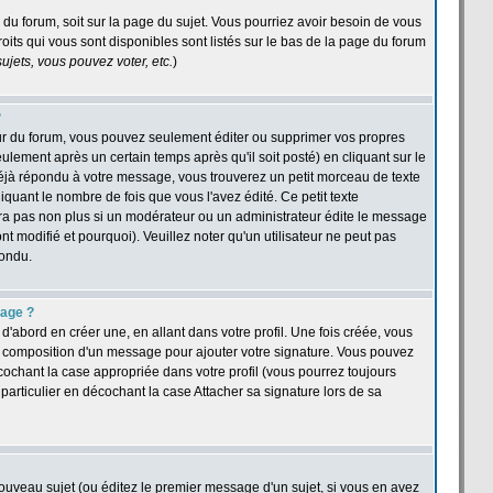
e du forum, soit sur la page du sujet. Vous pourriez avoir besoin de vous
oits qui vous sont disponibles sont listés sur le bas de la page du forum
jets, vous pouvez voter, etc.
)
?
ur du forum, vous pouvez seulement éditer ou supprimer vos propres
ement après un certain temps après qu'il soit posté) en cliquant sur le
jà répondu à votre message, vous trouverez un petit morceau de texte
quant le nombre de fois que vous l'avez édité. Ce petit texte
îtra pas non plus si un modérateur ou un administrateur édite le message
nt modifié et pourquoi). Veuillez noter qu'un utilisateur ne peut pas
pondu.
sage ?
abord en créer une, en allant dans votre profil. Une fois créée, vous
a composition d'un message pour ajouter votre signature. Vous pouvez
cochant la case appropriée dans votre profil (vous pourrez toujours
articulier en décochant la case Attacher sa signature lors de sa
ouveau sujet (ou éditez le premier message d'un sujet, si vous en avez