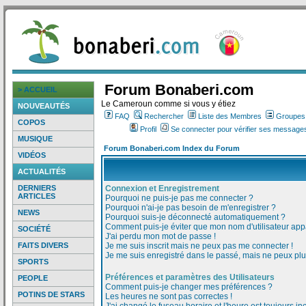
Forum Bonaberi.com
> ACCUEIL
Le Cameroun comme si vous y étiez
NOUVEAUTÉS
FAQ
Rechercher
Liste des Membres
Groupes d
COPOS
Profil
Se connecter pour vérifier ses messages
MUSIQUE
Forum Bonaberi.com Index du Forum
VIDÉOS
ACTUALITÉS
DERNIERS
Connexion et Enregistrement
ARTICLES
Pourquoi ne puis-je pas me connecter ?
Pourquoi n'ai-je pas besoin de m'enregistrer ?
NEWS
Pourquoi suis-je déconnecté automatiquement ?
Comment puis-je éviter que mon nom d'utilisateur appar
SOCIÉTÉ
J'ai perdu mon mot de passe !
FAITS DIVERS
Je me suis inscrit mais ne peux pas me connecter !
Je me suis enregistré dans le passé, mais ne peux pl
SPORTS
Préférences et paramètres des Utilisateurs
PEOPLE
Comment puis-je changer mes préférences ?
POTINS DE STARS
Les heures ne sont pas correctes !