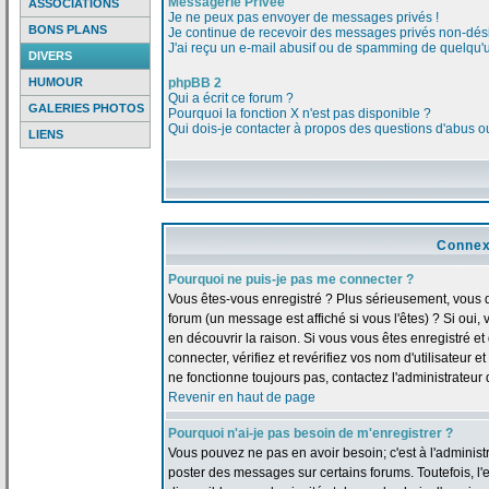
Messagerie Privée
ASSOCIATIONS
Je ne peux pas envoyer de messages privés !
BONS PLANS
Je continue de recevoir des messages privés non-dési
J'ai reçu un e-mail abusif ou de spamming de quelqu'u
DIVERS
HUMOUR
phpBB 2
Qui a écrit ce forum ?
GALERIES PHOTOS
Pourquoi la fonction X n'est pas disponible ?
Qui dois-je contacter à propos des questions d'abus ou 
LIENS
Connex
Pourquoi ne puis-je pas me connecter ?
Vous êtes-vous enregistré ? Plus sérieusement, vous 
forum (un message est affiché si vous l'êtes) ? Si oui
en découvrir la raison. Si vous vous êtes enregistré 
connecter, vérifiez et revérifiez vos nom d'utilisateur 
ne fonctionne toujours pas, contactez l'administrateur d
Revenir en haut de page
Pourquoi n'ai-je pas besoin de m'enregistrer ?
Vous pouvez ne pas en avoir besoin; c'est à l'adminis
poster des messages sur certains forums. Toutefois, l