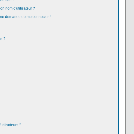
orrecte !
n nom d'utilisateur ?
 on me demande de me connecter !
ge ?
tilisateurs ?