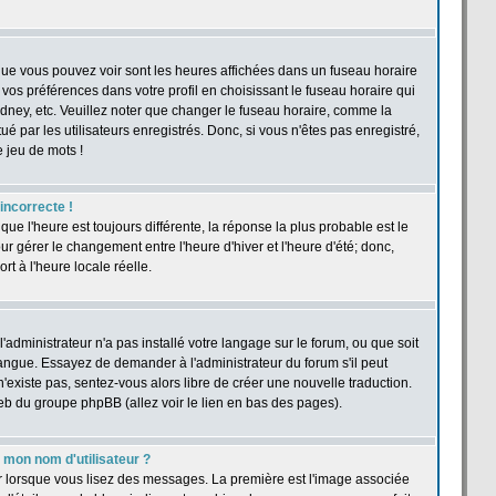
 que vous pouvez voir sont les heures affichées dans un fuseau horaire
r vos préférences dans votre profil en choisissant le fuseau horaire qui
dney, etc. Veuillez noter que changer le fuseau horaire, comme la
ué par les utilisateurs enregistrés. Donc, si vous n'êtes pas enregistré,
e jeu de mots !
 incorrecte !
 que l'heure est toujours différente, la réponse la plus probable est le
r gérer le changement entre l'heure d'hiver et l'heure d'été; donc,
rt à l'heure locale réelle.
'administrateur n'a pas installé votre langage sur le forum, ou que soit
langue. Essayez de demander à l'administrateur du forum s'il peut
n'existe pas, sentez-vous alors libre de créer une nouvelle traduction.
web du groupe phpBB (allez voir le lien en bas des pages).
mon nom d'utilisateur ?
ur lorsque vous lisez des messages. La première est l'image associée