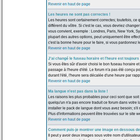
Revenir en haut de page
Les heures ne sont pas correctes !
Les heures sont certainement correctes; toutefois, ce
différent du vôtre. Si c'est le cas, vous devriez change
vous convient, exemple : Londres, Paris, New York, Sy
plupart des autres options, peut uniquement être effect
c'est la bonne heure pour le faire, si vous pardonnez l
Revenir en haut de page
J'ai changé le fuseau horaire et l'heure est toujours
Si vous êtes sûr d'avoir choisi le bon fuseau horaire et
passage à l'heure d'été. Le forum n'a pas été conçu pou
durant l'été, l'heure sera décalée d'une heure par rappo
Revenir en haut de page
Ma langue n'est pas dans la liste !
Les raisons les plus probables pour ceci sont que soit l
quelqu'un n'a pas encore traduit ce forum dans votre 
installer le pack de langue dont vous avez besoin; s'il 
Plus d'informations peuvent être trouvées sur le site 
Revenir en haut de page
Comment puis-je montrer une image en dessous de 
Il peut y avoir deux images sous votre nom d'utilisate