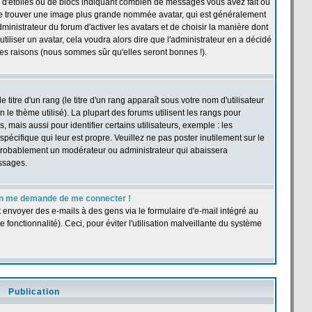
 d'étoiles ou de blocs indiquant combien de messages vous avez fait ou
t se trouver une image plus grande nommée avatar, qui est généralement
dministrateur du forum d'activer les avatars et de choisir la manière dont
tiliser un avatar, cela voudra alors dire que l'administrateur en a décidé
les raisons (nous sommes sûr qu'elles seront bonnes !).
itre d'un rang (le titre d'un rang apparaît sous votre nom d'utilisateur
n le thème utilisé). La plupart des forums utilisent les rangs pour
ais aussi pour identifier certains utilisateurs, exemple : les
pécifique qui leur est propre. Veuillez ne pas poster inutilement sur le
 probablement un modérateur ou administrateur qui abaissera
ssages.
r, on me demande de me connecter !
t envoyer des e-mails à des gens via le formulaire d'e-mail intégré au
e fonctionnalité). Ceci, pour éviter l'utilisation malveillante du système
Publication