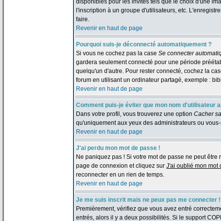
disponibles pour les invités tels que le choix d'une im
l'inscription à un groupe d'utilisateurs, etc. L'enreg
faire.
Revenir en haut de page
Pourquoi suis-je déconnecté automatiquement ?
Si vous ne cochez pas la case
Se connecter automati
gardera seulement connecté pour une période préétabli
quelqu'un d'autre. Pour rester connecté, cochez la c
forum en utilisant un ordinateur partagé, exemple : bibl
Revenir en haut de page
Comment puis-je éviter que mon nom d'utilisateur app
Dans votre profil, vous trouverez une option
Cacher sa
qu'uniquement aux yeux des administrateurs ou vous-
Revenir en haut de page
J'ai perdu mon mot de passe !
Ne paniquez pas ! Si votre mot de passe ne peut être retr
page de connexion et cliquez sur
J'ai oublié mon mot
reconnecter en un rien de temps.
Revenir en haut de page
Je me suis inscrit mais ne peux pas me connecter !
Premièrement, vérifiez que vous avez entré correctemen
entrés, alors il y a deux possibilités. Si le support CO