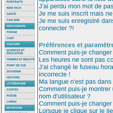
PORTRAITS
J'ai perdu mon mot de pas
NEW TECH
Je me suis inscrit mais n
SANTÉ
Je me suis enregistré dan
CAN 2008
DISCUSSIONS
connecter ?!
FORUM
CHAT
Préférences et paramètre
CULTURE
SCIENCES ET
Comment puis-je changer
ÉDUCATION
Les heures ne sont pas co
FEMMES ET BEAUTÉ
J'ai changé le fuseau horai
POINT DE VUE
SOUVENIR
incorrecte !
HISTOIRE
Ma langue n'est pas dans l
LITTÉRATURE
Comment puis-je montrer
CONTES
nom d'utilisateur ?
POÉSIE
Comment puis-je changer
LIVRES
INITIATIVES
Lorsque je clique sur le li