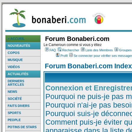
Forum Bonaberi.com
> ACCUEIL
Le Cameroun comme si vous y étiez
NOUVEAUTÉS
FAQ
Rechercher
Liste des Membres
Groupes d
COPOS
Profil
Se connecter pour vérifier ses messages
MUSIQUE
Forum Bonaberi.com Index
VIDÉOS
ACTUALITÉS
DERNIERS
ARTICLES
Connexion et Enregistr
NEWS
Pourquoi ne puis-je pas 
SOCIÉTÉ
Pourquoi n'ai-je pas besoi
FAITS DIVERS
Pourquoi suis-je déconne
SPORTS
Comment puis-je éviter qu
PEOPLE
POTINS DE STARS
apparaisse dans la liste de