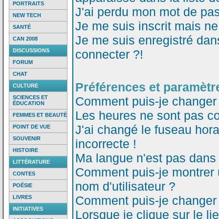
PORTRAITS
J'ai perdu mon mot de pas
NEW TECH
Je me suis inscrit mais n
SANTÉ
Je me suis enregistré dan
CAN 2008
DISCUSSIONS
connecter ?!
FORUM
CHAT
Préférences et paramètre
CULTURE
SCIENCES ET
Comment puis-je changer
ÉDUCATION
Les heures ne sont pas co
FEMMES ET BEAUTÉ
J'ai changé le fuseau horai
POINT DE VUE
SOUVENIR
incorrecte !
HISTOIRE
Ma langue n'est pas dans l
LITTÉRATURE
Comment puis-je montrer
CONTES
nom d'utilisateur ?
POÉSIE
Comment puis-je changer
LIVRES
INITIATIVES
Lorsque je clique sur le li