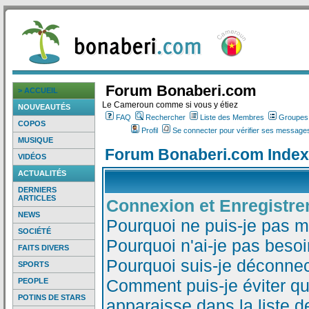
Forum Bonaberi.com
> ACCUEIL
Le Cameroun comme si vous y étiez
NOUVEAUTÉS
FAQ
Rechercher
Liste des Membres
Groupes d
COPOS
Profil
Se connecter pour vérifier ses messages
MUSIQUE
Forum Bonaberi.com Index
VIDÉOS
ACTUALITÉS
DERNIERS
ARTICLES
Connexion et Enregistr
NEWS
Pourquoi ne puis-je pas 
SOCIÉTÉ
Pourquoi n'ai-je pas besoi
FAITS DIVERS
Pourquoi suis-je déconne
SPORTS
Comment puis-je éviter qu
PEOPLE
POTINS DE STARS
apparaisse dans la liste de