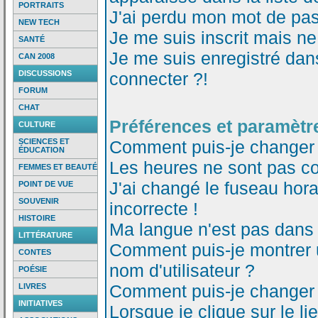
PORTRAITS
J'ai perdu mon mot de pas
NEW TECH
Je me suis inscrit mais n
SANTÉ
Je me suis enregistré dan
CAN 2008
DISCUSSIONS
connecter ?!
FORUM
CHAT
Préférences et paramètre
CULTURE
SCIENCES ET
Comment puis-je changer
ÉDUCATION
Les heures ne sont pas co
FEMMES ET BEAUTÉ
J'ai changé le fuseau horai
POINT DE VUE
SOUVENIR
incorrecte !
HISTOIRE
Ma langue n'est pas dans l
LITTÉRATURE
Comment puis-je montrer
CONTES
nom d'utilisateur ?
POÉSIE
Comment puis-je changer
LIVRES
INITIATIVES
Lorsque je clique sur le li