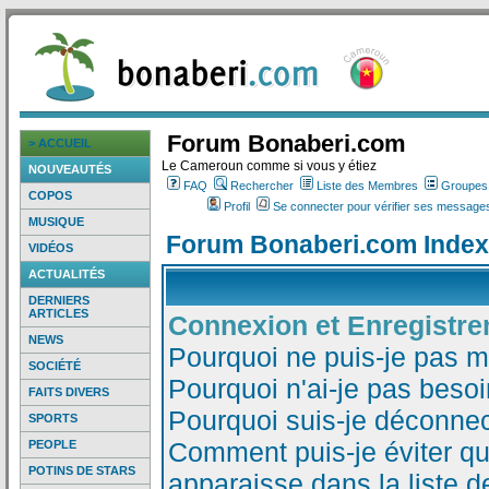
Forum Bonaberi.com
> ACCUEIL
Le Cameroun comme si vous y étiez
NOUVEAUTÉS
FAQ
Rechercher
Liste des Membres
Groupes d
COPOS
Profil
Se connecter pour vérifier ses messages
MUSIQUE
Forum Bonaberi.com Index
VIDÉOS
ACTUALITÉS
DERNIERS
ARTICLES
Connexion et Enregistr
NEWS
Pourquoi ne puis-je pas 
SOCIÉTÉ
Pourquoi n'ai-je pas besoi
FAITS DIVERS
Pourquoi suis-je déconne
SPORTS
Comment puis-je éviter qu
PEOPLE
POTINS DE STARS
apparaisse dans la liste de