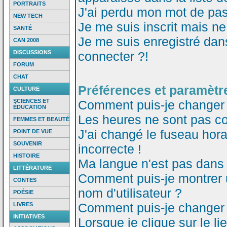
PORTRAITS
J'ai perdu mon mot de pas
NEW TECH
Je me suis inscrit mais n
SANTÉ
Je me suis enregistré dan
CAN 2008
DISCUSSIONS
connecter ?!
FORUM
CHAT
Préférences et paramètre
CULTURE
SCIENCES ET
Comment puis-je changer
ÉDUCATION
Les heures ne sont pas co
FEMMES ET BEAUTÉ
J'ai changé le fuseau horai
POINT DE VUE
SOUVENIR
incorrecte !
HISTOIRE
Ma langue n'est pas dans l
LITTÉRATURE
Comment puis-je montrer
CONTES
nom d'utilisateur ?
POÉSIE
Comment puis-je changer
LIVRES
INITIATIVES
Lorsque je clique sur le li