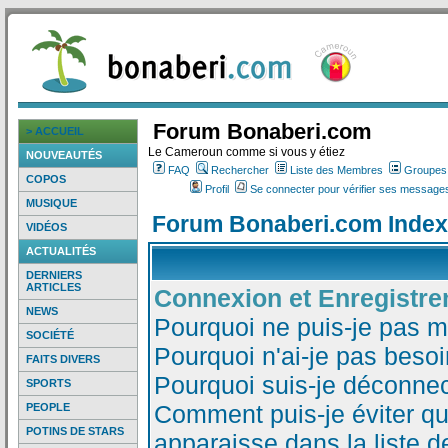
Forum Bonaberi.com
> ACCUEIL
Le Cameroun comme si vous y étiez
NOUVEAUTÉS
FAQ
Rechercher
Liste des Membres
Groupes d
COPOS
Profil
Se connecter pour vérifier ses messages
MUSIQUE
Forum Bonaberi.com Index
VIDÉOS
ACTUALITÉS
DERNIERS
ARTICLES
Connexion et Enregistr
NEWS
Pourquoi ne puis-je pas 
SOCIÉTÉ
Pourquoi n'ai-je pas besoi
FAITS DIVERS
Pourquoi suis-je déconne
SPORTS
Comment puis-je éviter qu
PEOPLE
POTINS DE STARS
apparaisse dans la liste de