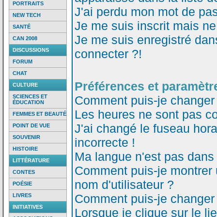
PORTRAITS
J'ai perdu mon mot de pas
NEW TECH
Je me suis inscrit mais n
SANTÉ
Je me suis enregistré dan
CAN 2008
DISCUSSIONS
connecter ?!
FORUM
CHAT
Préférences et paramètre
CULTURE
SCIENCES ET
Comment puis-je changer
ÉDUCATION
Les heures ne sont pas co
FEMMES ET BEAUTÉ
J'ai changé le fuseau horai
POINT DE VUE
SOUVENIR
incorrecte !
HISTOIRE
Ma langue n'est pas dans l
LITTÉRATURE
Comment puis-je montrer
CONTES
nom d'utilisateur ?
POÉSIE
Comment puis-je changer
LIVRES
INITIATIVES
Lorsque je clique sur le li