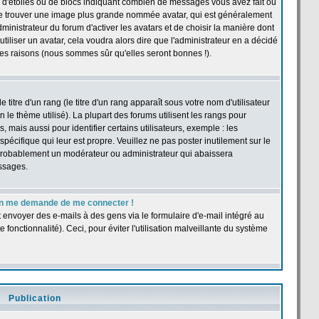
 d'étoiles ou de blocs indiquant combien de messages vous avez fait ou
t se trouver une image plus grande nommée avatar, qui est généralement
dministrateur du forum d'activer les avatars et de choisir la manière dont
tiliser un avatar, cela voudra alors dire que l'administrateur en a décidé
les raisons (nous sommes sûr qu'elles seront bonnes !).
itre d'un rang (le titre d'un rang apparaît sous votre nom d'utilisateur
n le thème utilisé). La plupart des forums utilisent les rangs pour
ais aussi pour identifier certains utilisateurs, exemple : les
pécifique qui leur est propre. Veuillez ne pas poster inutilement sur le
 probablement un modérateur ou administrateur qui abaissera
ssages.
r, on me demande de me connecter !
t envoyer des e-mails à des gens via le formulaire d'e-mail intégré au
e fonctionnalité). Ceci, pour éviter l'utilisation malveillante du système
Publication