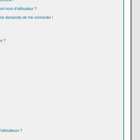
orrecte !
n nom d'utilisateur ?
 on me demande de me connecter !
ge ?
tilisateurs ?