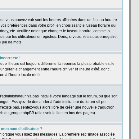
 que vous pouvez voir sont les heures affichées dans un fuseau horaire
r vos préférences dans votre profil en choisissant le fuseau horaire qui
dney, etc. Veuillez noter que changer le fuseau horaire, comme la
ué par les utilisateurs enregistrés. Donc, si vous n'êtes pas enregistré,
e jeu de mots !
 incorrecte !
 que l'heure est toujours différente, la réponse la plus probable est le
r gérer le changement entre l'heure d'hiver et l'heure d'été; donc,
rt à l'heure locale réelle.
'administrateur n'a pas installé votre langage sur le forum, ou que soit
langue. Essayez de demander à l'administrateur du forum s'il peut
n'existe pas, sentez-vous alors libre de créer une nouvelle traduction.
web du groupe phpBB (allez voir le lien en bas des pages).
mon nom d'utilisateur ?
ur lorsque vous lisez des messages. La première est l'image associée