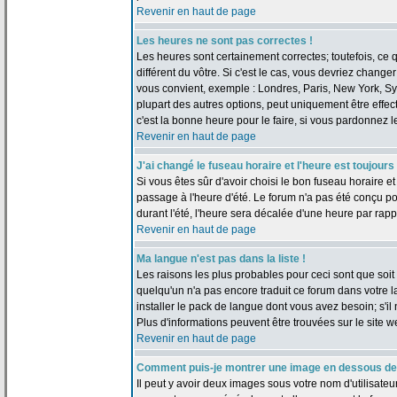
Revenir en haut de page
Les heures ne sont pas correctes !
Les heures sont certainement correctes; toutefois, ce
différent du vôtre. Si c'est le cas, vous devriez change
vous convient, exemple : Londres, Paris, New York, Sy
plupart des autres options, peut uniquement être effect
c'est la bonne heure pour le faire, si vous pardonnez l
Revenir en haut de page
J'ai changé le fuseau horaire et l'heure est toujours
Si vous êtes sûr d'avoir choisi le bon fuseau horaire et
passage à l'heure d'été. Le forum n'a pas été conçu pou
durant l'été, l'heure sera décalée d'une heure par rappo
Revenir en haut de page
Ma langue n'est pas dans la liste !
Les raisons les plus probables pour ceci sont que soit l
quelqu'un n'a pas encore traduit ce forum dans votre 
installer le pack de langue dont vous avez besoin; s'il 
Plus d'informations peuvent être trouvées sur le site 
Revenir en haut de page
Comment puis-je montrer une image en dessous de 
Il peut y avoir deux images sous votre nom d'utilisate