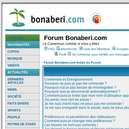
Forum Bonaberi.com
> ACCUEIL
Le Cameroun comme si vous y étiez
NOUVEAUTÉS
FAQ
Rechercher
Liste des Membres
Groupes d
COPOS
Profil
Se connecter pour vérifier ses messages
MUSIQUE
Forum Bonaberi.com Index du Forum
VIDÉOS
ACTUALITÉS
DERNIERS
Connexion et Enregistrement
ARTICLES
Pourquoi ne puis-je pas me connecter ?
Pourquoi n'ai-je pas besoin de m'enregistrer ?
NEWS
Pourquoi suis-je déconnecté automatiquement ?
Comment puis-je éviter que mon nom d'utilisateur appar
SOCIÉTÉ
J'ai perdu mon mot de passe !
FAITS DIVERS
Je me suis inscrit mais ne peux pas me connecter !
Je me suis enregistré dans le passé, mais ne peux pl
SPORTS
Préférences et paramètres des Utilisateurs
PEOPLE
Comment puis-je changer mes préférences ?
POTINS DE STARS
Les heures ne sont pas correctes !