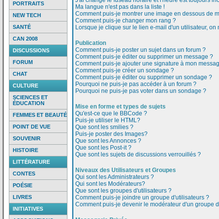
J'ai changé le fuseau horaire et l'heure est toujours inc
PORTRAITS
Ma langue n'est pas dans la liste !
Comment puis-je montrer une image en dessous de mo
NEW TECH
Comment puis-je changer mon rang ?
SANTÉ
Lorsque je clique sur le lien e-mail d'un utilisateur,
CAN 2008
Publication
Comment puis-je poster un sujet dans un forum ?
DISCUSSIONS
Comment puis-je éditer ou supprimer un message ?
FORUM
Comment puis-je ajouter une signature à mon messa
Comment puis-je créer un sondage ?
CHAT
Comment puis-je éditer ou supprimer un sondage ?
Pourquoi ne puis-je pas accéder à un forum ?
CULTURE
Pourquoi ne puis-je pas voter dans un sondage ?
SCIENCES ET
ÉDUCATION
Mise en forme et types de sujets
Qu'est-ce que le BBCode ?
FEMMES ET BEAUTÉ
Puis-je utiliser le HTML?
POINT DE VUE
Que sont les smilies ?
Puis-je poster des Images?
SOUVENIR
Que sont les Annonces ?
Que sont les Post-it ?
HISTOIRE
Que sont les sujets de discussions verrouillés ?
LITTÉRATURE
Niveaux des Utilisateurs et Groupes
CONTES
Qui sont les Administrateurs ?
Qui sont les Modérateurs?
POÉSIE
Que sont les groupes d'utilisateurs ?
LIVRES
Comment puis-je joindre un groupe d'utilisateurs ?
Comment puis-je devenir le modérateur d'un groupe d'u
INITIATIVES