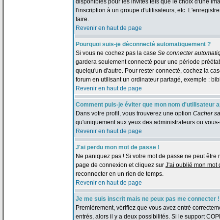
disponibles pour les invités tels que le choix d'une im
l'inscription à un groupe d'utilisateurs, etc. L'enreg
faire.
Revenir en haut de page
Pourquoi suis-je déconnecté automatiquement ?
Si vous ne cochez pas la case
Se connecter automati
gardera seulement connecté pour une période préétabli
quelqu'un d'autre. Pour rester connecté, cochez la c
forum en utilisant un ordinateur partagé, exemple : bibl
Revenir en haut de page
Comment puis-je éviter que mon nom d'utilisateur app
Dans votre profil, vous trouverez une option
Cacher sa
qu'uniquement aux yeux des administrateurs ou vous-
Revenir en haut de page
J'ai perdu mon mot de passe !
Ne paniquez pas ! Si votre mot de passe ne peut être retr
page de connexion et cliquez sur
J'ai oublié mon mot
reconnecter en un rien de temps.
Revenir en haut de page
Je me suis inscrit mais ne peux pas me connecter !
Premièrement, vérifiez que vous avez entré correctemen
entrés, alors il y a deux possibilités. Si le support CO