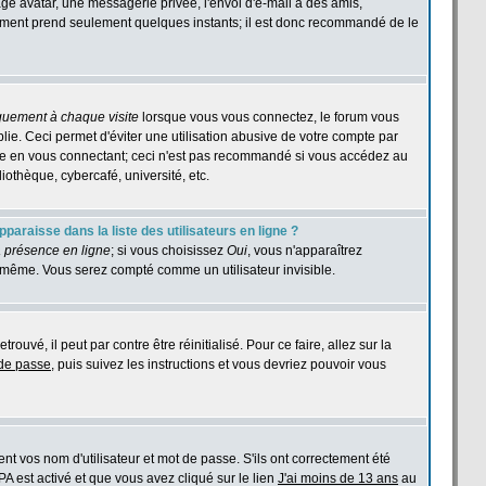
age avatar, une messagerie privée, l'envoi d'e-mail à des amis,
istrement prend seulement quelques instants; il est donc recommandé de le
quement à chaque visite
lorsque vous vous connectez, le forum vous
e. Ceci permet d'éviter une utilisation abusive de votre compte par
ase en vous connectant; ceci n'est pas recommandé si vous accédez au
iothèque, cybercafé, université, etc.
araisse dans la liste des utilisateurs en ligne ?
 présence en ligne
; si vous choisissez
Oui
, vous n'apparaîtrez
même. Vous serez compté comme un utilisateur invisible.
ouvé, il peut par contre être réinitialisé. Pour ce faire, allez sur la
 de passe
, puis suivez les instructions et vous devriez pouvoir vous
t vos nom d'utilisateur et mot de passe. S'ils ont correctement été
PPA est activé et que vous avez cliqué sur le lien
J'ai moins de 13 ans
au