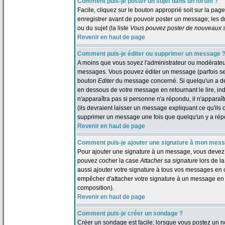
Comment puis-je poster un sujet dans un forum ?
Facile, cliquez sur le bouton approprié soit sur la pag
enregistrer avant de pouvoir poster un message; les dr
ou du sujet (la liste
Vous pouvez poster de nouveaux su
Revenir en haut de page
Comment puis-je éditer ou supprimer un message 
A moins que vous soyez l'administrateur ou modérate
messages. Vous pouvez éditer un message (parfois seul
bouton
Editer
du message concerné. Si quelqu'un a dé
en dessous de votre message en retournant le lire, indi
n'apparaîtra pas si personne n'a répondu, il n'appara
(ils devraient laisser un message expliquant ce qu'ils o
supprimer un message une fois que quelqu'un y a ré
Revenir en haut de page
Comment puis-je ajouter une signature à mon mes
Pour ajouter une signature à un message, vous devez d'
pouvez cocher la case
Attacher sa signature
lors de l
aussi ajouter votre signature à tous vos messages en 
empêcher d'attacher votre signature à un message en p
composition).
Revenir en haut de page
Comment puis-je créer un sondage ?
Créer un sondage est facile; lorsque vous postez un n