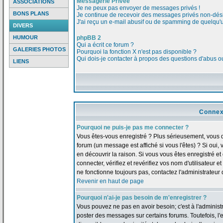
Messagerie Privée
ASSOCIATIONS
Je ne peux pas envoyer de messages privés !
BONS PLANS
Je continue de recevoir des messages privés non-dési
J'ai reçu un e-mail abusif ou de spamming de quelqu'u
DIVERS
HUMOUR
phpBB 2
Qui a écrit ce forum ?
GALERIES PHOTOS
Pourquoi la fonction X n'est pas disponible ?
Qui dois-je contacter à propos des questions d'abus ou 
LIENS
Connex
Pourquoi ne puis-je pas me connecter ?
Vous êtes-vous enregistré ? Plus sérieusement, vous 
forum (un message est affiché si vous l'êtes) ? Si oui
en découvrir la raison. Si vous vous êtes enregistré 
connecter, vérifiez et revérifiez vos nom d'utilisateur 
ne fonctionne toujours pas, contactez l'administrateur d
Revenir en haut de page
Pourquoi n'ai-je pas besoin de m'enregistrer ?
Vous pouvez ne pas en avoir besoin; c'est à l'adminis
poster des messages sur certains forums. Toutefois, l