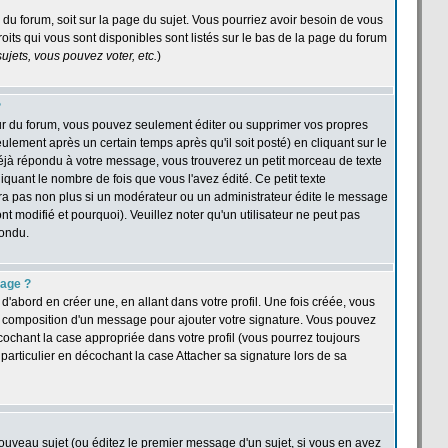
e du forum, soit sur la page du sujet. Vous pourriez avoir besoin de vous
oits qui vous sont disponibles sont listés sur le bas de la page du forum
jets, vous pouvez voter, etc.
)
?
ur du forum, vous pouvez seulement éditer ou supprimer vos propres
ement après un certain temps après qu'il soit posté) en cliquant sur le
jà répondu à votre message, vous trouverez un petit morceau de texte
quant le nombre de fois que vous l'avez édité. Ce petit texte
îtra pas non plus si un modérateur ou un administrateur édite le message
nt modifié et pourquoi). Veuillez noter qu'un utilisateur ne peut pas
pondu.
sage ?
abord en créer une, en allant dans votre profil. Une fois créée, vous
a composition d'un message pour ajouter votre signature. Vous pouvez
cochant la case appropriée dans votre profil (vous pourrez toujours
articulier en décochant la case Attacher sa signature lors de sa
ouveau sujet (ou éditez le premier message d'un sujet, si vous en avez