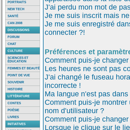
PORTRAITS
J'ai perdu mon mot de pas
NEW TECH
Je me suis inscrit mais n
SANTÉ
Je me suis enregistré dan
CAN 2008
DISCUSSIONS
connecter ?!
FORUM
CHAT
Préférences et paramètre
CULTURE
SCIENCES ET
Comment puis-je changer
ÉDUCATION
Les heures ne sont pas co
FEMMES ET BEAUTÉ
J'ai changé le fuseau horai
POINT DE VUE
SOUVENIR
incorrecte !
HISTOIRE
Ma langue n'est pas dans l
LITTÉRATURE
Comment puis-je montrer
CONTES
nom d'utilisateur ?
POÉSIE
Comment puis-je changer
LIVRES
INITIATIVES
Lorsque je clique sur le li