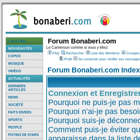
Forum Bonaberi.com
> ACCUEIL
Le Cameroun comme si vous y étiez
NOUVEAUTÉS
FAQ
Rechercher
Liste des Membres
Groupes d
COPOS
Profil
Se connecter pour vérifier ses messages
MUSIQUE
Forum Bonaberi.com Index
VIDÉOS
ACTUALITÉS
DERNIERS
ARTICLES
Connexion et Enregistr
NEWS
Pourquoi ne puis-je pas 
SOCIÉTÉ
Pourquoi n'ai-je pas besoi
FAITS DIVERS
Pourquoi suis-je déconne
SPORTS
Comment puis-je éviter qu
PEOPLE
POTINS DE STARS
apparaisse dans la liste de