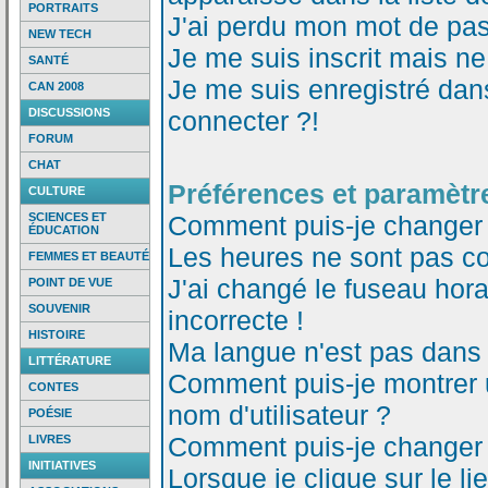
PORTRAITS
J'ai perdu mon mot de pas
NEW TECH
Je me suis inscrit mais n
SANTÉ
Je me suis enregistré dan
CAN 2008
DISCUSSIONS
connecter ?!
FORUM
CHAT
Préférences et paramètre
CULTURE
SCIENCES ET
Comment puis-je changer
ÉDUCATION
Les heures ne sont pas co
FEMMES ET BEAUTÉ
J'ai changé le fuseau horai
POINT DE VUE
SOUVENIR
incorrecte !
HISTOIRE
Ma langue n'est pas dans l
LITTÉRATURE
Comment puis-je montrer
CONTES
nom d'utilisateur ?
POÉSIE
Comment puis-je changer
LIVRES
INITIATIVES
Lorsque je clique sur le li