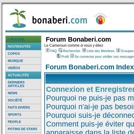
Forum Bonaberi.com
> ACCUEIL
Le Cameroun comme si vous y étiez
NOUVEAUTÉS
FAQ
Rechercher
Liste des Membres
Groupes d
COPOS
Profil
Se connecter pour vérifier ses messages
MUSIQUE
Forum Bonaberi.com Index
VIDÉOS
ACTUALITÉS
DERNIERS
ARTICLES
Connexion et Enregistr
NEWS
Pourquoi ne puis-je pas 
SOCIÉTÉ
Pourquoi n'ai-je pas besoi
FAITS DIVERS
Pourquoi suis-je déconne
SPORTS
Comment puis-je éviter qu
PEOPLE
POTINS DE STARS
apparaisse dans la liste de