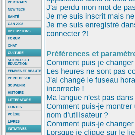
PORTRAITS
J'ai perdu mon mot de pas
NEW TECH
Je me suis inscrit mais n
SANTÉ
Je me suis enregistré dan
CAN 2008
DISCUSSIONS
connecter ?!
FORUM
CHAT
Préférences et paramètre
CULTURE
SCIENCES ET
Comment puis-je changer
ÉDUCATION
Les heures ne sont pas co
FEMMES ET BEAUTÉ
J'ai changé le fuseau horai
POINT DE VUE
SOUVENIR
incorrecte !
HISTOIRE
Ma langue n'est pas dans l
LITTÉRATURE
Comment puis-je montrer
CONTES
nom d'utilisateur ?
POÉSIE
Comment puis-je changer
LIVRES
INITIATIVES
Lorsque je clique sur le li