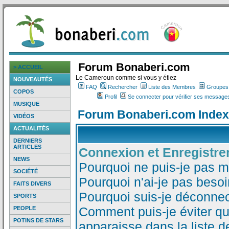
Forum Bonaberi.com
> ACCUEIL
Le Cameroun comme si vous y étiez
NOUVEAUTÉS
FAQ
Rechercher
Liste des Membres
Groupes d
COPOS
Profil
Se connecter pour vérifier ses messages
MUSIQUE
Forum Bonaberi.com Index
VIDÉOS
ACTUALITÉS
DERNIERS
ARTICLES
Connexion et Enregistr
NEWS
Pourquoi ne puis-je pas 
SOCIÉTÉ
Pourquoi n'ai-je pas besoi
FAITS DIVERS
Pourquoi suis-je déconne
SPORTS
Comment puis-je éviter qu
PEOPLE
POTINS DE STARS
apparaisse dans la liste de