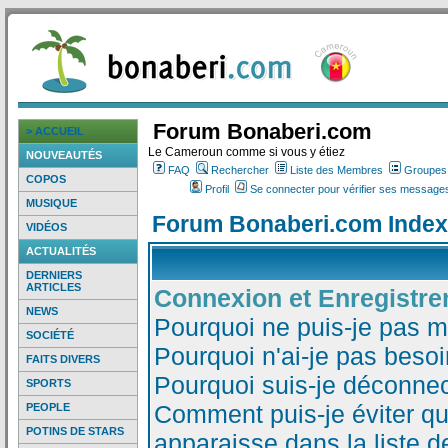
Forum Bonaberi.com
> ACCUEIL
Le Cameroun comme si vous y étiez
NOUVEAUTÉS
FAQ
Rechercher
Liste des Membres
Groupes d
COPOS
Profil
Se connecter pour vérifier ses messages
MUSIQUE
Forum Bonaberi.com Index
VIDÉOS
ACTUALITÉS
DERNIERS
ARTICLES
Connexion et Enregistr
NEWS
Pourquoi ne puis-je pas 
SOCIÉTÉ
Pourquoi n'ai-je pas besoi
FAITS DIVERS
Pourquoi suis-je déconne
SPORTS
Comment puis-je éviter qu
PEOPLE
POTINS DE STARS
apparaisse dans la liste de