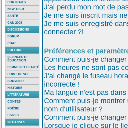
PORTRAITS
J'ai perdu mon mot de pas
NEW TECH
Je me suis inscrit mais n
SANTÉ
Je me suis enregistré dan
CAN 2008
DISCUSSIONS
connecter ?!
FORUM
CHAT
Préférences et paramètre
CULTURE
SCIENCES ET
Comment puis-je changer
ÉDUCATION
Les heures ne sont pas co
FEMMES ET BEAUTÉ
J'ai changé le fuseau horai
POINT DE VUE
SOUVENIR
incorrecte !
HISTOIRE
Ma langue n'est pas dans l
LITTÉRATURE
Comment puis-je montrer
CONTES
nom d'utilisateur ?
POÉSIE
Comment puis-je changer
LIVRES
INITIATIVES
Lorsque je clique sur le li