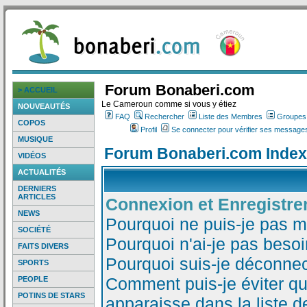
Forum Bonaberi.com
> ACCUEIL
Le Cameroun comme si vous y étiez
NOUVEAUTÉS
FAQ
Rechercher
Liste des Membres
Groupes d
COPOS
Profil
Se connecter pour vérifier ses messages
MUSIQUE
Forum Bonaberi.com Index
VIDÉOS
ACTUALITÉS
DERNIERS
ARTICLES
Connexion et Enregistr
NEWS
Pourquoi ne puis-je pas 
SOCIÉTÉ
Pourquoi n'ai-je pas besoi
FAITS DIVERS
Pourquoi suis-je déconne
SPORTS
Comment puis-je éviter qu
PEOPLE
POTINS DE STARS
apparaisse dans la liste de