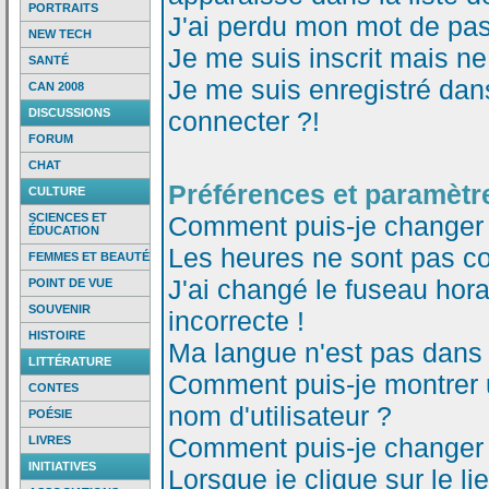
PORTRAITS
J'ai perdu mon mot de pas
NEW TECH
Je me suis inscrit mais n
SANTÉ
Je me suis enregistré dan
CAN 2008
DISCUSSIONS
connecter ?!
FORUM
CHAT
Préférences et paramètre
CULTURE
SCIENCES ET
Comment puis-je changer
ÉDUCATION
Les heures ne sont pas co
FEMMES ET BEAUTÉ
J'ai changé le fuseau horai
POINT DE VUE
SOUVENIR
incorrecte !
HISTOIRE
Ma langue n'est pas dans l
LITTÉRATURE
Comment puis-je montrer
CONTES
nom d'utilisateur ?
POÉSIE
Comment puis-je changer
LIVRES
INITIATIVES
Lorsque je clique sur le li