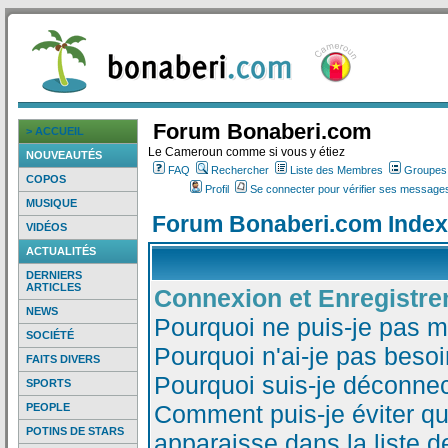
Forum Bonaberi.com
> ACCUEIL
Le Cameroun comme si vous y étiez
NOUVEAUTÉS
FAQ
Rechercher
Liste des Membres
Groupes d
COPOS
Profil
Se connecter pour vérifier ses messages
MUSIQUE
Forum Bonaberi.com Index
VIDÉOS
ACTUALITÉS
DERNIERS
ARTICLES
Connexion et Enregistr
NEWS
Pourquoi ne puis-je pas 
SOCIÉTÉ
Pourquoi n'ai-je pas besoi
FAITS DIVERS
Pourquoi suis-je déconne
SPORTS
Comment puis-je éviter qu
PEOPLE
POTINS DE STARS
apparaisse dans la liste de