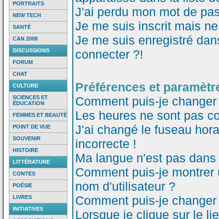
PORTRAITS
J'ai perdu mon mot de pas
NEW TECH
Je me suis inscrit mais n
SANTÉ
Je me suis enregistré dan
CAN 2008
DISCUSSIONS
connecter ?!
FORUM
CHAT
Préférences et paramètre
CULTURE
SCIENCES ET
Comment puis-je changer
ÉDUCATION
Les heures ne sont pas co
FEMMES ET BEAUTÉ
J'ai changé le fuseau horai
POINT DE VUE
SOUVENIR
incorrecte !
HISTOIRE
Ma langue n'est pas dans l
LITTÉRATURE
Comment puis-je montrer
CONTES
nom d'utilisateur ?
POÉSIE
Comment puis-je changer
LIVRES
INITIATIVES
Lorsque je clique sur le li