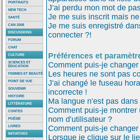
PORTRAITS
J'ai perdu mon mot de pas
NEW TECH
Je me suis inscrit mais n
SANTÉ
Je me suis enregistré dan
CAN 2008
DISCUSSIONS
connecter ?!
FORUM
CHAT
Préférences et paramètre
CULTURE
SCIENCES ET
Comment puis-je changer
ÉDUCATION
Les heures ne sont pas co
FEMMES ET BEAUTÉ
J'ai changé le fuseau horai
POINT DE VUE
SOUVENIR
incorrecte !
HISTOIRE
Ma langue n'est pas dans l
LITTÉRATURE
Comment puis-je montrer
CONTES
nom d'utilisateur ?
POÉSIE
Comment puis-je changer
LIVRES
INITIATIVES
Lorsque je clique sur le li