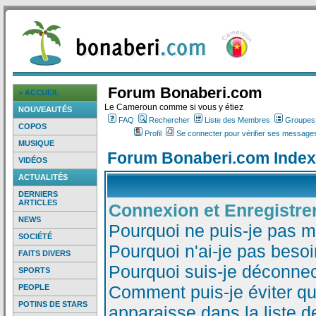
Forum Bonaberi.com
> ACCUEIL
Le Cameroun comme si vous y étiez
NOUVEAUTÉS
FAQ
Rechercher
Liste des Membres
Groupes d
COPOS
Profil
Se connecter pour vérifier ses messages
MUSIQUE
Forum Bonaberi.com Index
VIDÉOS
ACTUALITÉS
DERNIERS
ARTICLES
Connexion et Enregistr
NEWS
Pourquoi ne puis-je pas 
SOCIÉTÉ
Pourquoi n'ai-je pas besoi
FAITS DIVERS
Pourquoi suis-je déconne
SPORTS
Comment puis-je éviter qu
PEOPLE
POTINS DE STARS
apparaisse dans la liste de