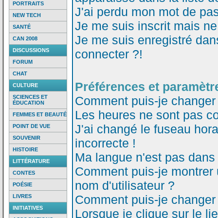
PORTRAITS
J'ai perdu mon mot de pas
NEW TECH
Je me suis inscrit mais n
SANTÉ
Je me suis enregistré dan
CAN 2008
DISCUSSIONS
connecter ?!
FORUM
CHAT
Préférences et paramètre
CULTURE
SCIENCES ET
Comment puis-je changer
ÉDUCATION
Les heures ne sont pas co
FEMMES ET BEAUTÉ
J'ai changé le fuseau horai
POINT DE VUE
SOUVENIR
incorrecte !
HISTOIRE
Ma langue n'est pas dans l
LITTÉRATURE
Comment puis-je montrer
CONTES
nom d'utilisateur ?
POÉSIE
Comment puis-je changer
LIVRES
INITIATIVES
Lorsque je clique sur le li