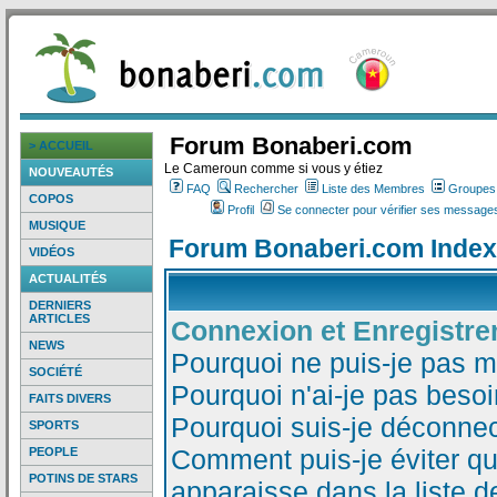
Forum Bonaberi.com
> ACCUEIL
Le Cameroun comme si vous y étiez
NOUVEAUTÉS
FAQ
Rechercher
Liste des Membres
Groupes d
COPOS
Profil
Se connecter pour vérifier ses messages
MUSIQUE
Forum Bonaberi.com Index
VIDÉOS
ACTUALITÉS
DERNIERS
ARTICLES
Connexion et Enregistr
NEWS
Pourquoi ne puis-je pas 
SOCIÉTÉ
Pourquoi n'ai-je pas besoi
FAITS DIVERS
Pourquoi suis-je déconne
SPORTS
Comment puis-je éviter qu
PEOPLE
POTINS DE STARS
apparaisse dans la liste de