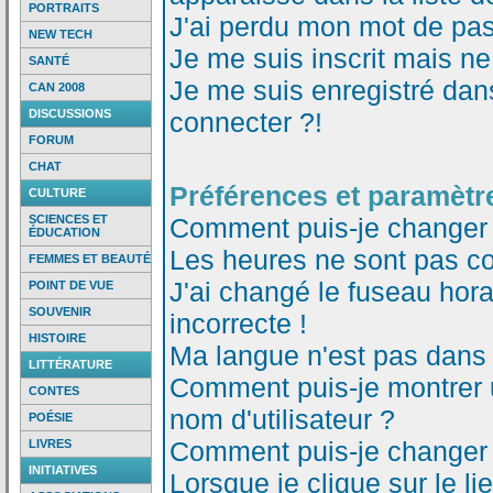
PORTRAITS
J'ai perdu mon mot de pas
NEW TECH
Je me suis inscrit mais n
SANTÉ
Je me suis enregistré dan
CAN 2008
DISCUSSIONS
connecter ?!
FORUM
CHAT
Préférences et paramètre
CULTURE
SCIENCES ET
Comment puis-je changer
ÉDUCATION
Les heures ne sont pas co
FEMMES ET BEAUTÉ
J'ai changé le fuseau horai
POINT DE VUE
SOUVENIR
incorrecte !
HISTOIRE
Ma langue n'est pas dans l
LITTÉRATURE
Comment puis-je montrer
CONTES
nom d'utilisateur ?
POÉSIE
Comment puis-je changer
LIVRES
INITIATIVES
Lorsque je clique sur le li