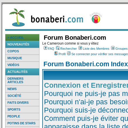
Forum Bonaberi.com
> ACCUEIL
Le Cameroun comme si vous y étiez
NOUVEAUTÉS
FAQ
Rechercher
Liste des Membres
Groupes d
COPOS
Profil
Se connecter pour vérifier ses messages
MUSIQUE
Forum Bonaberi.com Index
VIDÉOS
ACTUALITÉS
DERNIERS
ARTICLES
Connexion et Enregistr
NEWS
Pourquoi ne puis-je pas 
SOCIÉTÉ
Pourquoi n'ai-je pas besoi
FAITS DIVERS
Pourquoi suis-je déconne
SPORTS
Comment puis-je éviter qu
PEOPLE
POTINS DE STARS
apparaisse dans la liste de