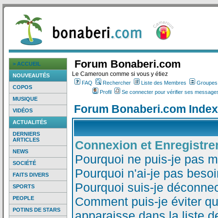
Forum Bonaberi.com
> ACCUEIL
Le Cameroun comme si vous y étiez
NOUVEAUTÉS
FAQ
Rechercher
Liste des Membres
Groupes d
COPOS
Profil
Se connecter pour vérifier ses messages
MUSIQUE
Forum Bonaberi.com Index
VIDÉOS
ACTUALITÉS
DERNIERS
ARTICLES
Connexion et Enregistr
NEWS
Pourquoi ne puis-je pas 
SOCIÉTÉ
Pourquoi n'ai-je pas besoi
FAITS DIVERS
Pourquoi suis-je déconne
SPORTS
Comment puis-je éviter qu
PEOPLE
POTINS DE STARS
apparaisse dans la liste de