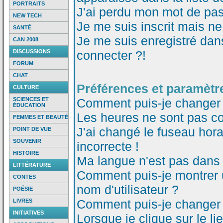
PORTRAITS
J'ai perdu mon mot de pas
NEW TECH
Je me suis inscrit mais n
SANTÉ
Je me suis enregistré dan
CAN 2008
DISCUSSIONS
connecter ?!
FORUM
CHAT
Préférences et paramètre
CULTURE
SCIENCES ET
Comment puis-je changer
ÉDUCATION
Les heures ne sont pas co
FEMMES ET BEAUTÉ
J'ai changé le fuseau horai
POINT DE VUE
SOUVENIR
incorrecte !
HISTOIRE
Ma langue n'est pas dans l
LITTÉRATURE
Comment puis-je montrer
CONTES
nom d'utilisateur ?
POÉSIE
Comment puis-je changer
LIVRES
INITIATIVES
Lorsque je clique sur le li