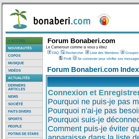
Forum Bonaberi.com
> ACCUEIL
Le Cameroun comme si vous y étiez
NOUVEAUTÉS
FAQ
Rechercher
Liste des Membres
Groupes d
COPOS
Profil
Se connecter pour vérifier ses messages
MUSIQUE
Forum Bonaberi.com Index
VIDÉOS
ACTUALITÉS
DERNIERS
ARTICLES
Connexion et Enregistr
NEWS
Pourquoi ne puis-je pas 
SOCIÉTÉ
Pourquoi n'ai-je pas besoi
FAITS DIVERS
Pourquoi suis-je déconne
SPORTS
Comment puis-je éviter qu
PEOPLE
POTINS DE STARS
apparaisse dans la liste de