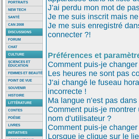
PORTRAITS
J'ai perdu mon mot de pas
NEW TECH
Je me suis inscrit mais n
SANTÉ
Je me suis enregistré dan
CAN 2008
DISCUSSIONS
connecter ?!
FORUM
CHAT
Préférences et paramètre
CULTURE
SCIENCES ET
Comment puis-je changer
ÉDUCATION
Les heures ne sont pas co
FEMMES ET BEAUTÉ
J'ai changé le fuseau horai
POINT DE VUE
SOUVENIR
incorrecte !
HISTOIRE
Ma langue n'est pas dans l
LITTÉRATURE
Comment puis-je montrer
CONTES
nom d'utilisateur ?
POÉSIE
Comment puis-je changer
LIVRES
INITIATIVES
Lorsque je clique sur le li