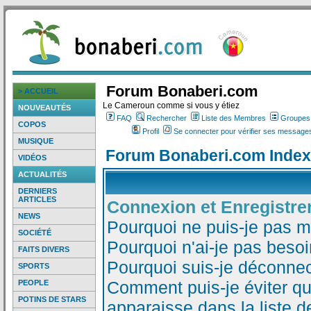
Forum Bonaberi.com
> ACCUEIL
Le Cameroun comme si vous y étiez
NOUVEAUTÉS
FAQ
Rechercher
Liste des Membres
Groupes d
COPOS
Profil
Se connecter pour vérifier ses messages
MUSIQUE
Forum Bonaberi.com Index
VIDÉOS
ACTUALITÉS
DERNIERS
ARTICLES
Connexion et Enregistr
NEWS
Pourquoi ne puis-je pas 
SOCIÉTÉ
Pourquoi n'ai-je pas besoi
FAITS DIVERS
Pourquoi suis-je déconne
SPORTS
Comment puis-je éviter qu
PEOPLE
POTINS DE STARS
apparaisse dans la liste de