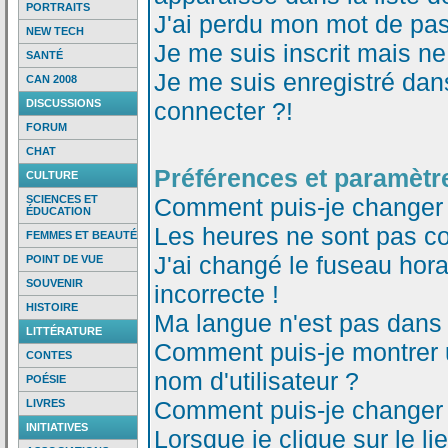
PORTRAITS
J'ai perdu mon mot de pas
NEW TECH
Je me suis inscrit mais n
SANTÉ
Je me suis enregistré dan
CAN 2008
DISCUSSIONS
connecter ?!
FORUM
CHAT
Préférences et paramètre
CULTURE
SCIENCES ET
Comment puis-je changer
ÉDUCATION
Les heures ne sont pas co
FEMMES ET BEAUTÉ
J'ai changé le fuseau horai
POINT DE VUE
SOUVENIR
incorrecte !
HISTOIRE
Ma langue n'est pas dans l
LITTÉRATURE
Comment puis-je montrer
CONTES
nom d'utilisateur ?
POÉSIE
Comment puis-je changer
LIVRES
INITIATIVES
Lorsque je clique sur le li