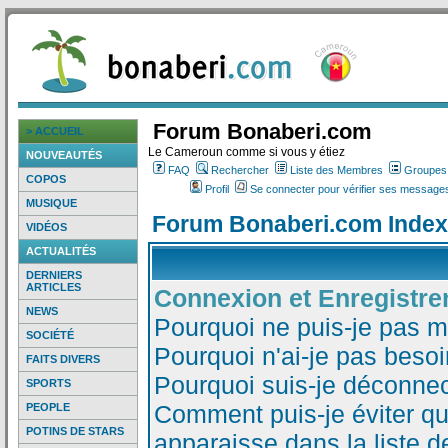
Forum Bonaberi.com
> ACCUEIL
Le Cameroun comme si vous y étiez
NOUVEAUTÉS
FAQ
Rechercher
Liste des Membres
Groupes d
COPOS
Profil
Se connecter pour vérifier ses messages
MUSIQUE
Forum Bonaberi.com Index
VIDÉOS
ACTUALITÉS
DERNIERS
ARTICLES
Connexion et Enregistr
NEWS
Pourquoi ne puis-je pas 
SOCIÉTÉ
Pourquoi n'ai-je pas besoi
FAITS DIVERS
Pourquoi suis-je déconne
SPORTS
Comment puis-je éviter qu
PEOPLE
POTINS DE STARS
apparaisse dans la liste de