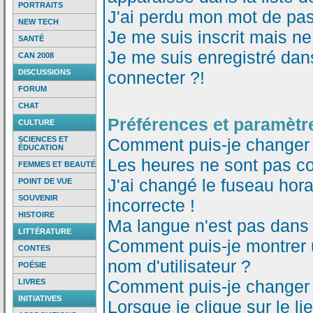
PORTRAITS
J'ai perdu mon mot de pas
NEW TECH
Je me suis inscrit mais n
SANTÉ
Je me suis enregistré dan
CAN 2008
DISCUSSIONS
connecter ?!
FORUM
CHAT
Préférences et paramètre
CULTURE
SCIENCES ET
Comment puis-je changer
ÉDUCATION
Les heures ne sont pas co
FEMMES ET BEAUTÉ
J'ai changé le fuseau horai
POINT DE VUE
SOUVENIR
incorrecte !
HISTOIRE
Ma langue n'est pas dans l
LITTÉRATURE
Comment puis-je montrer
CONTES
nom d'utilisateur ?
POÉSIE
Comment puis-je changer
LIVRES
INITIATIVES
Lorsque je clique sur le li