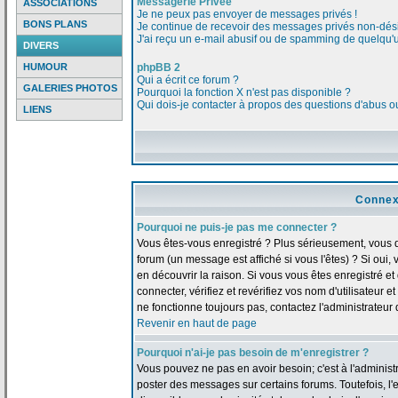
Messagerie Privée
ASSOCIATIONS
Je ne peux pas envoyer de messages privés !
BONS PLANS
Je continue de recevoir des messages privés non-dési
J'ai reçu un e-mail abusif ou de spamming de quelqu'u
DIVERS
HUMOUR
phpBB 2
Qui a écrit ce forum ?
GALERIES PHOTOS
Pourquoi la fonction X n'est pas disponible ?
Qui dois-je contacter à propos des questions d'abus ou 
LIENS
Connex
Pourquoi ne puis-je pas me connecter ?
Vous êtes-vous enregistré ? Plus sérieusement, vous 
forum (un message est affiché si vous l'êtes) ? Si oui
en découvrir la raison. Si vous vous êtes enregistré 
connecter, vérifiez et revérifiez vos nom d'utilisateur 
ne fonctionne toujours pas, contactez l'administrateur d
Revenir en haut de page
Pourquoi n'ai-je pas besoin de m'enregistrer ?
Vous pouvez ne pas en avoir besoin; c'est à l'adminis
poster des messages sur certains forums. Toutefois, l