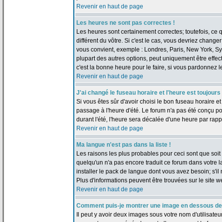
Revenir en haut de page
Les heures ne sont pas correctes !
Les heures sont certainement correctes; toutefois, ce
différent du vôtre. Si c'est le cas, vous devriez change
vous convient, exemple : Londres, Paris, New York, Sy
plupart des autres options, peut uniquement être effect
c'est la bonne heure pour le faire, si vous pardonnez l
Revenir en haut de page
J'ai changé le fuseau horaire et l'heure est toujours
Si vous êtes sûr d'avoir choisi le bon fuseau horaire et
passage à l'heure d'été. Le forum n'a pas été conçu pou
durant l'été, l'heure sera décalée d'une heure par rappo
Revenir en haut de page
Ma langue n'est pas dans la liste !
Les raisons les plus probables pour ceci sont que soit l
quelqu'un n'a pas encore traduit ce forum dans votre 
installer le pack de langue dont vous avez besoin; s'il 
Plus d'informations peuvent être trouvées sur le site 
Revenir en haut de page
Comment puis-je montrer une image en dessous de 
Il peut y avoir deux images sous votre nom d'utilisate