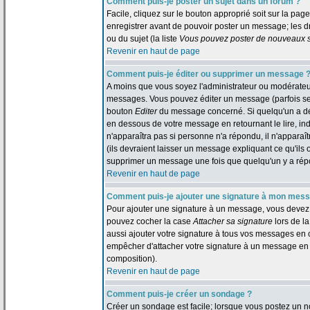
Comment puis-je poster un sujet dans un forum ?
Facile, cliquez sur le bouton approprié soit sur la pag
enregistrer avant de pouvoir poster un message; les dr
ou du sujet (la liste
Vous pouvez poster de nouveaux su
Revenir en haut de page
Comment puis-je éditer ou supprimer un message 
A moins que vous soyez l'administrateur ou modérate
messages. Vous pouvez éditer un message (parfois seul
bouton
Editer
du message concerné. Si quelqu'un a dé
en dessous de votre message en retournant le lire, indi
n'apparaîtra pas si personne n'a répondu, il n'appara
(ils devraient laisser un message expliquant ce qu'ils o
supprimer un message une fois que quelqu'un y a ré
Revenir en haut de page
Comment puis-je ajouter une signature à mon mes
Pour ajouter une signature à un message, vous devez d'
pouvez cocher la case
Attacher sa signature
lors de l
aussi ajouter votre signature à tous vos messages en 
empêcher d'attacher votre signature à un message en p
composition).
Revenir en haut de page
Comment puis-je créer un sondage ?
Créer un sondage est facile; lorsque vous postez un n