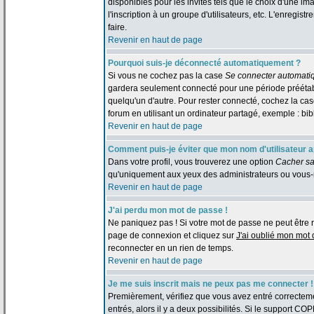
disponibles pour les invités tels que le choix d'une im
l'inscription à un groupe d'utilisateurs, etc. L'enreg
faire.
Revenir en haut de page
Pourquoi suis-je déconnecté automatiquement ?
Si vous ne cochez pas la case
Se connecter automati
gardera seulement connecté pour une période préétabli
quelqu'un d'autre. Pour rester connecté, cochez la c
forum en utilisant un ordinateur partagé, exemple : bibl
Revenir en haut de page
Comment puis-je éviter que mon nom d'utilisateur app
Dans votre profil, vous trouverez une option
Cacher sa
qu'uniquement aux yeux des administrateurs ou vous-
Revenir en haut de page
J'ai perdu mon mot de passe !
Ne paniquez pas ! Si votre mot de passe ne peut être retr
page de connexion et cliquez sur
J'ai oublié mon mot
reconnecter en un rien de temps.
Revenir en haut de page
Je me suis inscrit mais ne peux pas me connecter !
Premièrement, vérifiez que vous avez entré correctemen
entrés, alors il y a deux possibilités. Si le support CO