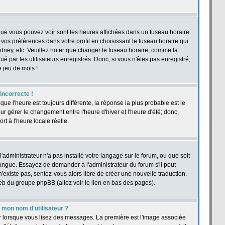
 que vous pouvez voir sont les heures affichées dans un fuseau horaire
r vos préférences dans votre profil en choisissant le fuseau horaire qui
dney, etc. Veuillez noter que changer le fuseau horaire, comme la
ué par les utilisateurs enregistrés. Donc, si vous n'êtes pas enregistré,
e jeu de mots !
 incorrecte !
 que l'heure est toujours différente, la réponse la plus probable est le
r gérer le changement entre l'heure d'hiver et l'heure d'été; donc,
rt à l'heure locale réelle.
'administrateur n'a pas installé votre langage sur le forum, ou que soit
langue. Essayez de demander à l'administrateur du forum s'il peut
n'existe pas, sentez-vous alors libre de créer une nouvelle traduction.
web du groupe phpBB (allez voir le lien en bas des pages).
mon nom d'utilisateur ?
ur lorsque vous lisez des messages. La première est l'image associée