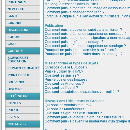
J'ai changé le fuseau horaire et l'heure est toujours inc
PORTRAITS
Ma langue n'est pas dans la liste !
Comment puis-je montrer une image en dessous de mo
NEW TECH
Comment puis-je changer mon rang ?
SANTÉ
Lorsque je clique sur le lien e-mail d'un utilisateur,
CAN 2008
Publication
Comment puis-je poster un sujet dans un forum ?
DISCUSSIONS
Comment puis-je éditer ou supprimer un message ?
FORUM
Comment puis-je ajouter une signature à mon messa
Comment puis-je créer un sondage ?
CHAT
Comment puis-je éditer ou supprimer un sondage ?
Pourquoi ne puis-je pas accéder à un forum ?
CULTURE
Pourquoi ne puis-je pas voter dans un sondage ?
SCIENCES ET
ÉDUCATION
Mise en forme et types de sujets
Qu'est-ce que le BBCode ?
FEMMES ET BEAUTÉ
Puis-je utiliser le HTML?
POINT DE VUE
Que sont les smilies ?
Puis-je poster des Images?
SOUVENIR
Que sont les Annonces ?
Que sont les Post-it ?
HISTOIRE
Que sont les sujets de discussions verrouillés ?
LITTÉRATURE
Niveaux des Utilisateurs et Groupes
CONTES
Qui sont les Administrateurs ?
Qui sont les Modérateurs?
POÉSIE
Que sont les groupes d'utilisateurs ?
LIVRES
Comment puis-je joindre un groupe d'utilisateurs ?
Comment puis-je devenir le modérateur d'un groupe d'u
INITIATIVES