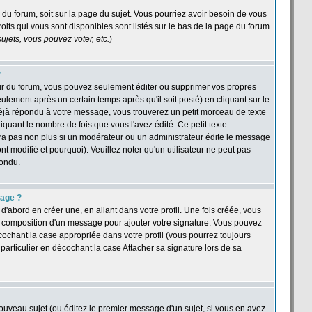
e du forum, soit sur la page du sujet. Vous pourriez avoir besoin de vous
oits qui vous sont disponibles sont listés sur le bas de la page du forum
jets, vous pouvez voter, etc.
)
?
ur du forum, vous pouvez seulement éditer ou supprimer vos propres
ement après un certain temps après qu'il soit posté) en cliquant sur le
jà répondu à votre message, vous trouverez un petit morceau de texte
quant le nombre de fois que vous l'avez édité. Ce petit texte
îtra pas non plus si un modérateur ou un administrateur édite le message
nt modifié et pourquoi). Veuillez noter qu'un utilisateur ne peut pas
pondu.
sage ?
abord en créer une, en allant dans votre profil. Une fois créée, vous
a composition d'un message pour ajouter votre signature. Vous pouvez
cochant la case appropriée dans votre profil (vous pourrez toujours
articulier en décochant la case Attacher sa signature lors de sa
ouveau sujet (ou éditez le premier message d'un sujet, si vous en avez