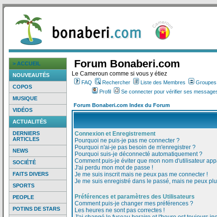
Forum Bonaberi.com
> ACCUEIL
Le Cameroun comme si vous y étiez
NOUVEAUTÉS
FAQ
Rechercher
Liste des Membres
Groupes d
COPOS
Profil
Se connecter pour vérifier ses messages
MUSIQUE
Forum Bonaberi.com Index du Forum
VIDÉOS
ACTUALITÉS
DERNIERS
Connexion et Enregistrement
ARTICLES
Pourquoi ne puis-je pas me connecter ?
Pourquoi n'ai-je pas besoin de m'enregistrer ?
NEWS
Pourquoi suis-je déconnecté automatiquement ?
Comment puis-je éviter que mon nom d'utilisateur appar
SOCIÉTÉ
J'ai perdu mon mot de passe !
FAITS DIVERS
Je me suis inscrit mais ne peux pas me connecter !
Je me suis enregistré dans le passé, mais ne peux pl
SPORTS
Préférences et paramètres des Utilisateurs
PEOPLE
Comment puis-je changer mes préférences ?
POTINS DE STARS
Les heures ne sont pas correctes !