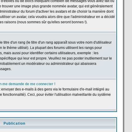
 d'étoiles ou de blocs indiquant combien de messages vous avez fait ou
t se trouver une image plus grande nommée avatar, qui est généralement
dministrateur du forum d'activer les avatars et de choisir la manière dont
tiliser un avatar, cela voudra alors dire que l'administrateur en a décidé
les raisons (nous sommes sûr qu'elles seront bonnes !).
itre d'un rang (le titre d'un rang apparaît sous votre nom d'utilisateur
n le thème utilisé). La plupart des forums utilisent les rangs pour
ais aussi pour identifier certains utilisateurs, exemple : les
pécifique qui leur est propre. Veuillez ne pas poster inutilement sur le
 probablement un modérateur ou administrateur qui abaissera
ssages.
r, on me demande de me connecter !
t envoyer des e-mails à des gens via le formulaire d'e-mail intégré au
e fonctionnalité). Ceci, pour éviter l'utilisation malveillante du système
Publication