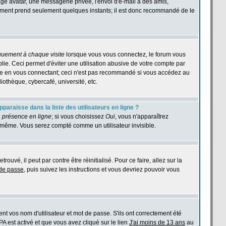
age avatar, une messagerie privée, l'envoi d'e-mail à des amis,
istrement prend seulement quelques instants; il est donc recommandé de le
quement à chaque visite
lorsque vous vous connectez, le forum vous
e. Ceci permet d'éviter une utilisation abusive de votre compte par
ase en vous connectant; ceci n'est pas recommandé si vous accédez au
iothèque, cybercafé, université, etc.
araisse dans la liste des utilisateurs en ligne ?
 présence en ligne
; si vous choisissez
Oui
, vous n'apparaîtrez
même. Vous serez compté comme un utilisateur invisible.
ouvé, il peut par contre être réinitialisé. Pour ce faire, allez sur la
 de passe
, puis suivez les instructions et vous devriez pouvoir vous
t vos nom d'utilisateur et mot de passe. S'ils ont correctement été
PPA est activé et que vous avez cliqué sur le lien
J'ai moins de 13 ans
au