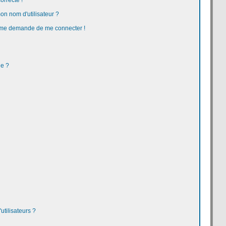
orrecte !
n nom d'utilisateur ?
 on me demande de me connecter !
ge ?
tilisateurs ?