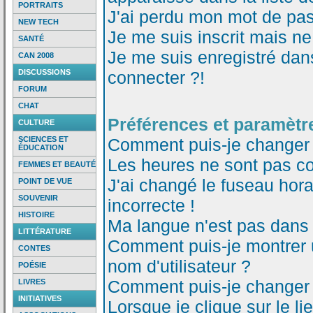
PORTRAITS
J'ai perdu mon mot de pas
NEW TECH
Je me suis inscrit mais n
SANTÉ
Je me suis enregistré dan
CAN 2008
DISCUSSIONS
connecter ?!
FORUM
CHAT
Préférences et paramètre
CULTURE
SCIENCES ET
Comment puis-je changer
ÉDUCATION
Les heures ne sont pas co
FEMMES ET BEAUTÉ
J'ai changé le fuseau horai
POINT DE VUE
SOUVENIR
incorrecte !
HISTOIRE
Ma langue n'est pas dans l
LITTÉRATURE
Comment puis-je montrer
CONTES
nom d'utilisateur ?
POÉSIE
Comment puis-je changer
LIVRES
INITIATIVES
Lorsque je clique sur le li