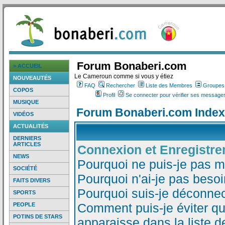
Forum Bonaberi.com
> ACCUEIL
Le Cameroun comme si vous y étiez
NOUVEAUTÉS
FAQ
Rechercher
Liste des Membres
Groupes d
COPOS
Profil
Se connecter pour vérifier ses messages
MUSIQUE
Forum Bonaberi.com Index
VIDÉOS
ACTUALITÉS
DERNIERS
ARTICLES
Connexion et Enregistr
NEWS
Pourquoi ne puis-je pas 
SOCIÉTÉ
Pourquoi n'ai-je pas besoi
FAITS DIVERS
Pourquoi suis-je déconne
SPORTS
Comment puis-je éviter qu
PEOPLE
POTINS DE STARS
apparaisse dans la liste de