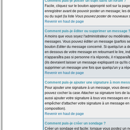
Comment puis-je poster un sujet dans un forum ?
Facile, cliquez sur le bouton approprié soit sur la pag
enregistrer avant de pouvoir poster un message; les dr
ou du sujet (la liste
Vous pouvez poster de nouveaux su
Revenir en haut de page
Comment puis-je éditer ou supprimer un message 
A moins que vous soyez l'administrateur ou modérate
messages. Vous pouvez éditer un message (parfois seul
bouton
Editer
du message concerné. Si quelqu'un a dé
en dessous de votre message en retournant le lire, indi
n'apparaîtra pas si personne n'a répondu, il n'appara
(ils devraient laisser un message expliquant ce qu'ils o
supprimer un message une fois que quelqu'un y a ré
Revenir en haut de page
Comment puis-je ajouter une signature à mon mes
Pour ajouter une signature à un message, vous devez d'
pouvez cocher la case
Attacher sa signature
lors de l
aussi ajouter votre signature à tous vos messages en 
empêcher d'attacher votre signature à un message en p
composition).
Revenir en haut de page
Comment puis-je créer un sondage ?
Créer un sondage est facile; lorsque vous postez un n