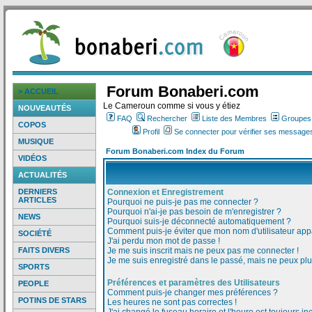
Forum Bonaberi.com
> ACCUEIL
Le Cameroun comme si vous y étiez
NOUVEAUTÉS
FAQ
Rechercher
Liste des Membres
Groupes d
COPOS
Profil
Se connecter pour vérifier ses messages
MUSIQUE
Forum Bonaberi.com Index du Forum
VIDÉOS
ACTUALITÉS
DERNIERS
Connexion et Enregistrement
ARTICLES
Pourquoi ne puis-je pas me connecter ?
Pourquoi n'ai-je pas besoin de m'enregistrer ?
NEWS
Pourquoi suis-je déconnecté automatiquement ?
Comment puis-je éviter que mon nom d'utilisateur appar
SOCIÉTÉ
J'ai perdu mon mot de passe !
FAITS DIVERS
Je me suis inscrit mais ne peux pas me connecter !
Je me suis enregistré dans le passé, mais ne peux pl
SPORTS
Préférences et paramètres des Utilisateurs
PEOPLE
Comment puis-je changer mes préférences ?
POTINS DE STARS
Les heures ne sont pas correctes !