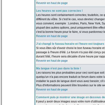
Revenir en haut de page
Les heures ne sont pas correctes !
Les heures sont certainement correctes; toutefois, ce
différent du vôtre. Si c'est le cas, vous devriez change
vous convient, exemple : Londres, Paris, New York, Sy
plupart des autres options, peut uniquement être effect
c'est la bonne heure pour le faire, si vous pardonnez l
Revenir en haut de page
J'ai changé le fuseau horaire et l'heure est toujours
Si vous êtes sûr d'avoir choisi le bon fuseau horaire et
passage à l'heure d'été. Le forum n'a pas été conçu pou
durant l'été, l'heure sera décalée d'une heure par rappo
Revenir en haut de page
Ma langue n'est pas dans la liste !
Les raisons les plus probables pour ceci sont que soit l
quelqu'un n'a pas encore traduit ce forum dans votre 
installer le pack de langue dont vous avez besoin; s'il 
Plus d'informations peuvent être trouvées sur le site 
Revenir en haut de page
Comment puis-je montrer une image en dessous de 
Il peut y avoir deux images sous votre nom d'utilisate