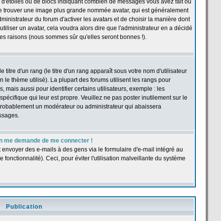
 d'étoiles ou de blocs indiquant combien de messages vous avez fait ou
t se trouver une image plus grande nommée avatar, qui est généralement
dministrateur du forum d'activer les avatars et de choisir la manière dont
tiliser un avatar, cela voudra alors dire que l'administrateur en a décidé
les raisons (nous sommes sûr qu'elles seront bonnes !).
itre d'un rang (le titre d'un rang apparaît sous votre nom d'utilisateur
n le thème utilisé). La plupart des forums utilisent les rangs pour
ais aussi pour identifier certains utilisateurs, exemple : les
pécifique qui leur est propre. Veuillez ne pas poster inutilement sur le
 probablement un modérateur ou administrateur qui abaissera
ssages.
r, on me demande de me connecter !
t envoyer des e-mails à des gens via le formulaire d'e-mail intégré au
e fonctionnalité). Ceci, pour éviter l'utilisation malveillante du système
Publication