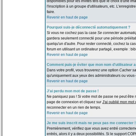
disponibles pour les invités tels que le choix d'une im
l'inscription à un groupe d'utilisateurs, etc. L'enreg
faire.
Revenir en haut de page
Pourquoi suis-je déconnecté automatiquement ?
Si vous ne cochez pas la case
Se connecter automati
gardera seulement connecté pour une période préétabli
quelqu'un d'autre. Pour rester connecté, cochez la c
forum en utilisant un ordinateur partagé, exemple : bibl
Revenir en haut de page
Comment puis-je éviter que mon nom d'utilisateur app
Dans votre profil, vous trouverez une option
Cacher sa
qu'uniquement aux yeux des administrateurs ou vous-
Revenir en haut de page
J'ai perdu mon mot de passe !
Ne paniquez pas ! Si votre mot de passe ne peut être retr
page de connexion et cliquez sur
J'ai oublié mon mot
reconnecter en un rien de temps.
Revenir en haut de page
Je me suis inscrit mais ne peux pas me connecter !
Premièrement, vérifiez que vous avez entré correctemen
entrés, alors il y a deux possibilités. Si le support CO