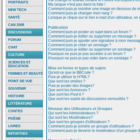
J'ai changé le fuseau horaire et l'heure est toujours inc
PORTRAITS
Ma langue n'est pas dans la liste !
Comment puis-je montrer une image en dessous de mo
NEW TECH
Comment puis-je changer mon rang ?
SANTÉ
Lorsque je clique sur le lien e-mail d'un utilisateur,
CAN 2008
Publication
Comment puis-je poster un sujet dans un forum ?
DISCUSSIONS
Comment puis-je éditer ou supprimer un message ?
FORUM
Comment puis-je ajouter une signature à mon messa
Comment puis-je créer un sondage ?
CHAT
Comment puis-je éditer ou supprimer un sondage ?
Pourquoi ne puis-je pas accéder à un forum ?
CULTURE
Pourquoi ne puis-je pas voter dans un sondage ?
SCIENCES ET
ÉDUCATION
Mise en forme et types de sujets
Qu'est-ce que le BBCode ?
FEMMES ET BEAUTÉ
Puis-je utiliser le HTML?
POINT DE VUE
Que sont les smilies ?
Puis-je poster des Images?
SOUVENIR
Que sont les Annonces ?
Que sont les Post-it ?
HISTOIRE
Que sont les sujets de discussions verrouillés ?
LITTÉRATURE
Niveaux des Utilisateurs et Groupes
CONTES
Qui sont les Administrateurs ?
Qui sont les Modérateurs?
POÉSIE
Que sont les groupes d'utilisateurs ?
LIVRES
Comment puis-je joindre un groupe d'utilisateurs ?
Comment puis-je devenir le modérateur d'un groupe d'u
INITIATIVES