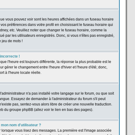
 que vous pouvez voir sont les heures affichées dans un fuseau horaire
r vos préférences dans votre profil en choisissant le fuseau horaire qui
dney, etc. Veuillez noter que changer le fuseau horaire, comme la
ué par les utilisateurs enregistrés. Donc, si vous n'êtes pas enregistré,
e jeu de mots !
 incorrecte !
 que l'heure est toujours différente, la réponse la plus probable est le
r gérer le changement entre l'heure d'hiver et l'heure d'été; donc,
rt à l'heure locale réelle.
'administrateur n'a pas installé votre langage sur le forum, ou que soit
langue. Essayez de demander à l'administrateur du forum s'il peut
n'existe pas, sentez-vous alors libre de créer une nouvelle traduction.
web du groupe phpBB (allez voir le lien en bas des pages).
mon nom d'utilisateur ?
ur lorsque vous lisez des messages. La première est l'image associée