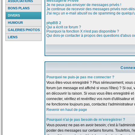
Messagerie Privée
ASSOCIATIONS
Je ne peux pas envoyer de messages privés !
BONS PLANS
Je continue de recevoir des messages privés non-dési
J'ai reçu un e-mail abusif ou de spamming de quelqu'u
DIVERS
HUMOUR
phpBB 2
Qui a écrit ce forum ?
GALERIES PHOTOS
Pourquoi la fonction X n'est pas disponible ?
Qui dois-je contacter à propos des questions d'abus ou 
LIENS
Connex
Pourquoi ne puis-je pas me connecter ?
Vous êtes-vous enregistré ? Plus sérieusement, vous 
forum (un message est affiché si vous l'êtes) ? Si oui
en découvrir la raison. Si vous vous êtes enregistré 
connecter, vérifiez et revérifiez vos nom d'utilisateur 
ne fonctionne toujours pas, contactez l'administrateur d
Revenir en haut de page
Pourquoi n'ai-je pas besoin de m'enregistrer ?
Vous pouvez ne pas en avoir besoin; c'est à l'adminis
poster des messages sur certains forums. Toutefois, l