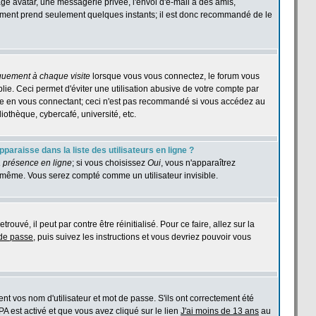
age avatar, une messagerie privée, l'envoi d'e-mail à des amis,
istrement prend seulement quelques instants; il est donc recommandé de le
quement à chaque visite
lorsque vous vous connectez, le forum vous
e. Ceci permet d'éviter une utilisation abusive de votre compte par
ase en vous connectant; ceci n'est pas recommandé si vous accédez au
iothèque, cybercafé, université, etc.
araisse dans la liste des utilisateurs en ligne ?
 présence en ligne
; si vous choisissez
Oui
, vous n'apparaîtrez
même. Vous serez compté comme un utilisateur invisible.
ouvé, il peut par contre être réinitialisé. Pour ce faire, allez sur la
 de passe
, puis suivez les instructions et vous devriez pouvoir vous
t vos nom d'utilisateur et mot de passe. S'ils ont correctement été
PPA est activé et que vous avez cliqué sur le lien
J'ai moins de 13 ans
au