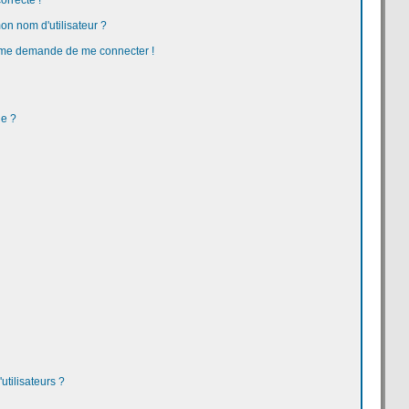
orrecte !
n nom d'utilisateur ?
 on me demande de me connecter !
ge ?
tilisateurs ?