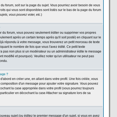
e du forum, soit sur la page du sujet. Vous pourriez avoir besoin de vous
oits qui vous sont disponibles sont listés sur le bas de la page du forum
jets, vous pouvez voter, etc.
)
?
ur du forum, vous pouvez seulement éditer ou supprimer vos propres
ement après un certain temps après qu'il soit posté) en cliquant sur le
jà répondu à votre message, vous trouverez un petit morceau de texte
quant le nombre de fois que vous l'avez édité. Ce petit texte
îtra pas non plus si un modérateur ou un administrateur édite le message
nt modifié et pourquoi). Veuillez noter qu'un utilisateur ne peut pas
pondu.
sage ?
abord en créer une, en allant dans votre profil. Une fois créée, vous
a composition d'un message pour ajouter votre signature. Vous pouvez
cochant la case appropriée dans votre profil (vous pourrez toujours
articulier en décochant la case Attacher sa signature lors de sa
ouveau sujet (ou éditez le premier message d'un sujet, si vous en avez