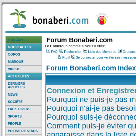
Forum Bonaberi.com
> ACCUEIL
Le Cameroun comme si vous y étiez
NOUVEAUTÉS
FAQ
Rechercher
Liste des Membres
Groupes d
COPOS
Profil
Se connecter pour vérifier ses messages
MUSIQUE
Forum Bonaberi.com Index
VIDÉOS
ACTUALITÉS
DERNIERS
ARTICLES
Connexion et Enregistr
NEWS
Pourquoi ne puis-je pas 
SOCIÉTÉ
Pourquoi n'ai-je pas besoi
FAITS DIVERS
Pourquoi suis-je déconne
SPORTS
Comment puis-je éviter qu
PEOPLE
POTINS DE STARS
apparaisse dans la liste de