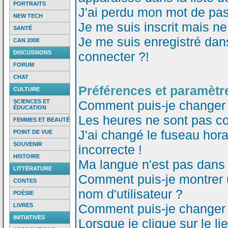
PORTRAITS
J'ai perdu mon mot de pas
NEW TECH
Je me suis inscrit mais n
SANTÉ
Je me suis enregistré dan
CAN 2008
DISCUSSIONS
connecter ?!
FORUM
CHAT
Préférences et paramètre
CULTURE
SCIENCES ET
Comment puis-je changer
ÉDUCATION
Les heures ne sont pas co
FEMMES ET BEAUTÉ
J'ai changé le fuseau horai
POINT DE VUE
SOUVENIR
incorrecte !
HISTOIRE
Ma langue n'est pas dans l
LITTÉRATURE
Comment puis-je montrer
CONTES
nom d'utilisateur ?
POÉSIE
Comment puis-je changer
LIVRES
INITIATIVES
Lorsque je clique sur le li