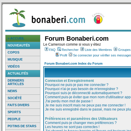
Forum Bonaberi.com
> ACCUEIL
Le Cameroun comme si vous y étiez
NOUVEAUTÉS
FAQ
Rechercher
Liste des Membres
Groupes d
COPOS
Profil
Se connecter pour vérifier ses messages
MUSIQUE
Forum Bonaberi.com Index du Forum
VIDÉOS
ACTUALITÉS
DERNIERS
Connexion et Enregistrement
ARTICLES
Pourquoi ne puis-je pas me connecter ?
Pourquoi n'ai-je pas besoin de m'enregistrer ?
NEWS
Pourquoi suis-je déconnecté automatiquement ?
Comment puis-je éviter que mon nom d'utilisateur appar
SOCIÉTÉ
J'ai perdu mon mot de passe !
FAITS DIVERS
Je me suis inscrit mais ne peux pas me connecter !
Je me suis enregistré dans le passé, mais ne peux pl
SPORTS
Préférences et paramètres des Utilisateurs
PEOPLE
Comment puis-je changer mes préférences ?
POTINS DE STARS
Les heures ne sont pas correctes !