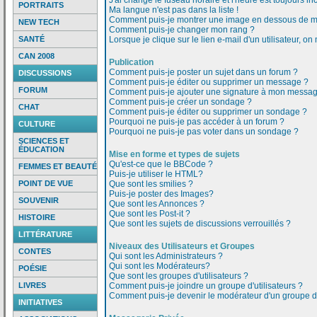
J'ai changé le fuseau horaire et l'heure est toujours inc
PORTRAITS
Ma langue n'est pas dans la liste !
Comment puis-je montrer une image en dessous de mo
NEW TECH
Comment puis-je changer mon rang ?
SANTÉ
Lorsque je clique sur le lien e-mail d'un utilisateur,
CAN 2008
Publication
Comment puis-je poster un sujet dans un forum ?
DISCUSSIONS
Comment puis-je éditer ou supprimer un message ?
FORUM
Comment puis-je ajouter une signature à mon messa
Comment puis-je créer un sondage ?
CHAT
Comment puis-je éditer ou supprimer un sondage ?
Pourquoi ne puis-je pas accéder à un forum ?
CULTURE
Pourquoi ne puis-je pas voter dans un sondage ?
SCIENCES ET
ÉDUCATION
Mise en forme et types de sujets
Qu'est-ce que le BBCode ?
FEMMES ET BEAUTÉ
Puis-je utiliser le HTML?
POINT DE VUE
Que sont les smilies ?
Puis-je poster des Images?
SOUVENIR
Que sont les Annonces ?
Que sont les Post-it ?
HISTOIRE
Que sont les sujets de discussions verrouillés ?
LITTÉRATURE
Niveaux des Utilisateurs et Groupes
CONTES
Qui sont les Administrateurs ?
Qui sont les Modérateurs?
POÉSIE
Que sont les groupes d'utilisateurs ?
LIVRES
Comment puis-je joindre un groupe d'utilisateurs ?
Comment puis-je devenir le modérateur d'un groupe d'u
INITIATIVES