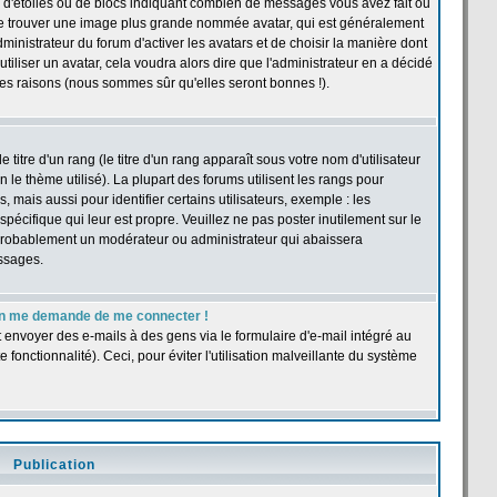
 d'étoiles ou de blocs indiquant combien de messages vous avez fait ou
t se trouver une image plus grande nommée avatar, qui est généralement
dministrateur du forum d'activer les avatars et de choisir la manière dont
tiliser un avatar, cela voudra alors dire que l'administrateur en a décidé
les raisons (nous sommes sûr qu'elles seront bonnes !).
itre d'un rang (le titre d'un rang apparaît sous votre nom d'utilisateur
n le thème utilisé). La plupart des forums utilisent les rangs pour
ais aussi pour identifier certains utilisateurs, exemple : les
pécifique qui leur est propre. Veuillez ne pas poster inutilement sur le
 probablement un modérateur ou administrateur qui abaissera
ssages.
r, on me demande de me connecter !
t envoyer des e-mails à des gens via le formulaire d'e-mail intégré au
e fonctionnalité). Ceci, pour éviter l'utilisation malveillante du système
Publication