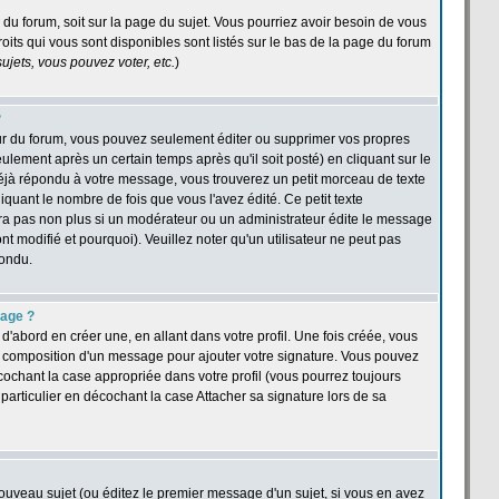
e du forum, soit sur la page du sujet. Vous pourriez avoir besoin de vous
oits qui vous sont disponibles sont listés sur le bas de la page du forum
jets, vous pouvez voter, etc.
)
?
ur du forum, vous pouvez seulement éditer ou supprimer vos propres
ement après un certain temps après qu'il soit posté) en cliquant sur le
jà répondu à votre message, vous trouverez un petit morceau de texte
quant le nombre de fois que vous l'avez édité. Ce petit texte
îtra pas non plus si un modérateur ou un administrateur édite le message
nt modifié et pourquoi). Veuillez noter qu'un utilisateur ne peut pas
pondu.
sage ?
abord en créer une, en allant dans votre profil. Une fois créée, vous
a composition d'un message pour ajouter votre signature. Vous pouvez
cochant la case appropriée dans votre profil (vous pourrez toujours
articulier en décochant la case Attacher sa signature lors de sa
ouveau sujet (ou éditez le premier message d'un sujet, si vous en avez