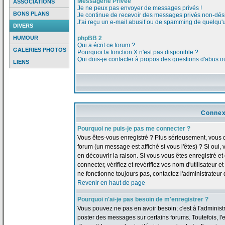
Messagerie Privée
ASSOCIATIONS
Je ne peux pas envoyer de messages privés !
BONS PLANS
Je continue de recevoir des messages privés non-dési
J'ai reçu un e-mail abusif ou de spamming de quelqu'u
DIVERS
HUMOUR
phpBB 2
Qui a écrit ce forum ?
GALERIES PHOTOS
Pourquoi la fonction X n'est pas disponible ?
Qui dois-je contacter à propos des questions d'abus ou 
LIENS
Connex
Pourquoi ne puis-je pas me connecter ?
Vous êtes-vous enregistré ? Plus sérieusement, vous 
forum (un message est affiché si vous l'êtes) ? Si oui
en découvrir la raison. Si vous vous êtes enregistré 
connecter, vérifiez et revérifiez vos nom d'utilisateur 
ne fonctionne toujours pas, contactez l'administrateur d
Revenir en haut de page
Pourquoi n'ai-je pas besoin de m'enregistrer ?
Vous pouvez ne pas en avoir besoin; c'est à l'adminis
poster des messages sur certains forums. Toutefois, l