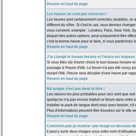
Revenir en haut de page
Les heures ne sont pas correctes !
Les heures sont certainement correctes; toutefois, ce
différent du vôtre. Si c'est le cas, vous devriez change
vous convient, exemple : Londres, Paris, New York, Sy
plupart des autres options, peut uniquement être effect
c'est la bonne heure pour le faire, si vous pardonnez l
Revenir en haut de page
J'ai changé le fuseau horaire et l'heure est toujours
Si vous êtes sûr d'avoir choisi le bon fuseau horaire et
passage à l'heure d'été. Le forum n'a pas été conçu pou
durant l'été, l'heure sera décalée d'une heure par rappo
Revenir en haut de page
Ma langue n'est pas dans la liste !
Les raisons les plus probables pour ceci sont que soit l
quelqu'un n'a pas encore traduit ce forum dans votre 
installer le pack de langue dont vous avez besoin; s'il 
Plus d'informations peuvent être trouvées sur le site 
Revenir en haut de page
Comment puis-je montrer une image en dessous de 
Il peut y avoir deux images sous votre nom d'utilisate