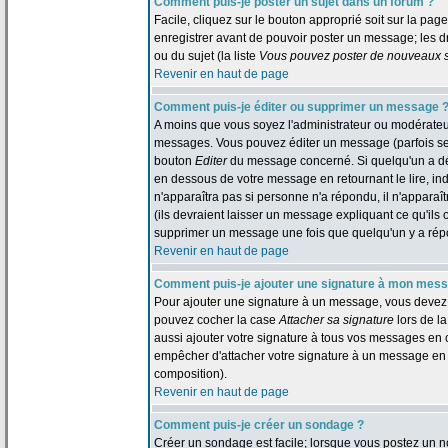
Comment puis-je poster un sujet dans un forum ?
Facile, cliquez sur le bouton approprié soit sur la pag
enregistrer avant de pouvoir poster un message; les dr
ou du sujet (la liste
Vous pouvez poster de nouveaux su
Revenir en haut de page
Comment puis-je éditer ou supprimer un message 
A moins que vous soyez l'administrateur ou modérate
messages. Vous pouvez éditer un message (parfois seul
bouton
Editer
du message concerné. Si quelqu'un a dé
en dessous de votre message en retournant le lire, indi
n'apparaîtra pas si personne n'a répondu, il n'appara
(ils devraient laisser un message expliquant ce qu'ils o
supprimer un message une fois que quelqu'un y a ré
Revenir en haut de page
Comment puis-je ajouter une signature à mon mes
Pour ajouter une signature à un message, vous devez d'
pouvez cocher la case
Attacher sa signature
lors de l
aussi ajouter votre signature à tous vos messages en 
empêcher d'attacher votre signature à un message en p
composition).
Revenir en haut de page
Comment puis-je créer un sondage ?
Créer un sondage est facile; lorsque vous postez un n