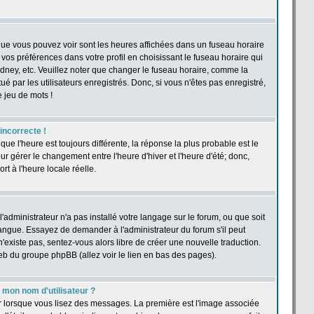
 que vous pouvez voir sont les heures affichées dans un fuseau horaire
r vos préférences dans votre profil en choisissant le fuseau horaire qui
dney, etc. Veuillez noter que changer le fuseau horaire, comme la
ué par les utilisateurs enregistrés. Donc, si vous n'êtes pas enregistré,
e jeu de mots !
 incorrecte !
 que l'heure est toujours différente, la réponse la plus probable est le
r gérer le changement entre l'heure d'hiver et l'heure d'été; donc,
rt à l'heure locale réelle.
'administrateur n'a pas installé votre langage sur le forum, ou que soit
langue. Essayez de demander à l'administrateur du forum s'il peut
n'existe pas, sentez-vous alors libre de créer une nouvelle traduction.
web du groupe phpBB (allez voir le lien en bas des pages).
mon nom d'utilisateur ?
ur lorsque vous lisez des messages. La première est l'image associée