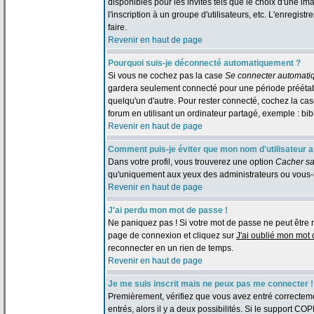
disponibles pour les invités tels que le choix d'une im
l'inscription à un groupe d'utilisateurs, etc. L'enreg
faire.
Revenir en haut de page
Pourquoi suis-je déconnecté automatiquement ?
Si vous ne cochez pas la case
Se connecter automati
gardera seulement connecté pour une période préétabli
quelqu'un d'autre. Pour rester connecté, cochez la c
forum en utilisant un ordinateur partagé, exemple : bibl
Revenir en haut de page
Comment puis-je éviter que mon nom d'utilisateur app
Dans votre profil, vous trouverez une option
Cacher sa
qu'uniquement aux yeux des administrateurs ou vous-
Revenir en haut de page
J'ai perdu mon mot de passe !
Ne paniquez pas ! Si votre mot de passe ne peut être retr
page de connexion et cliquez sur
J'ai oublié mon mot
reconnecter en un rien de temps.
Revenir en haut de page
Je me suis inscrit mais ne peux pas me connecter !
Premièrement, vérifiez que vous avez entré correctemen
entrés, alors il y a deux possibilités. Si le support CO