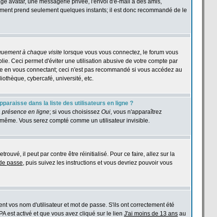
age avatar, une messagerie privée, l'envoi d'e-mail à des amis,
istrement prend seulement quelques instants; il est donc recommandé de le
quement à chaque visite
lorsque vous vous connectez, le forum vous
e. Ceci permet d'éviter une utilisation abusive de votre compte par
ase en vous connectant; ceci n'est pas recommandé si vous accédez au
iothèque, cybercafé, université, etc.
araisse dans la liste des utilisateurs en ligne ?
 présence en ligne
; si vous choisissez
Oui
, vous n'apparaîtrez
même. Vous serez compté comme un utilisateur invisible.
ouvé, il peut par contre être réinitialisé. Pour ce faire, allez sur la
 de passe
, puis suivez les instructions et vous devriez pouvoir vous
t vos nom d'utilisateur et mot de passe. S'ils ont correctement été
PPA est activé et que vous avez cliqué sur le lien
J'ai moins de 13 ans
au