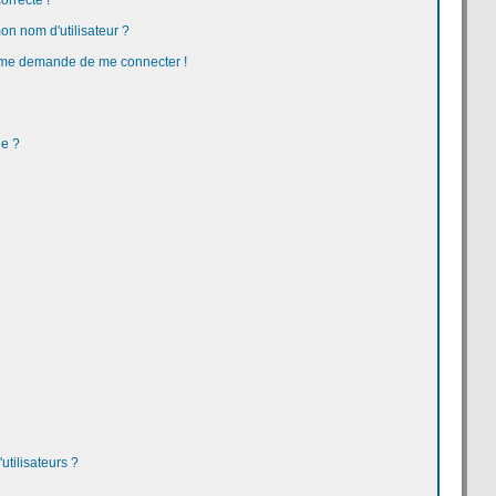
orrecte !
n nom d'utilisateur ?
 on me demande de me connecter !
ge ?
tilisateurs ?