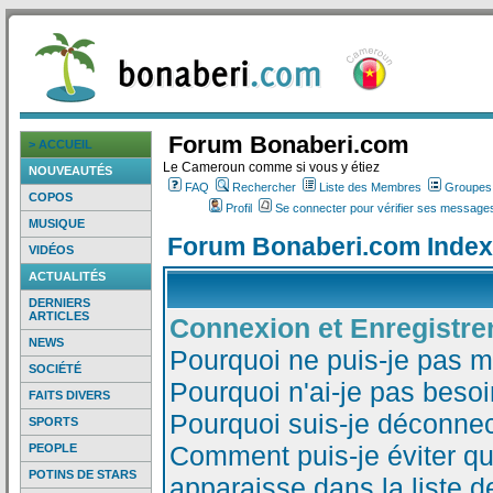
Forum Bonaberi.com
> ACCUEIL
Le Cameroun comme si vous y étiez
NOUVEAUTÉS
FAQ
Rechercher
Liste des Membres
Groupes d
COPOS
Profil
Se connecter pour vérifier ses messages
MUSIQUE
Forum Bonaberi.com Index
VIDÉOS
ACTUALITÉS
DERNIERS
ARTICLES
Connexion et Enregistr
NEWS
Pourquoi ne puis-je pas 
SOCIÉTÉ
Pourquoi n'ai-je pas besoi
FAITS DIVERS
Pourquoi suis-je déconne
SPORTS
Comment puis-je éviter qu
PEOPLE
POTINS DE STARS
apparaisse dans la liste de