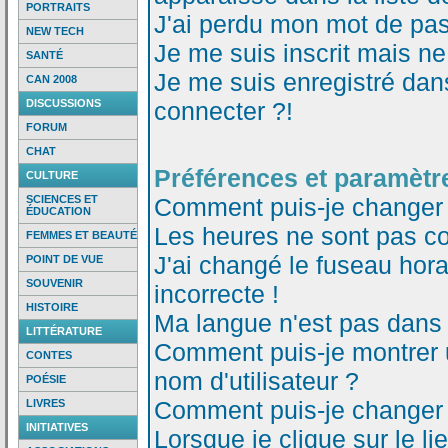
PORTRAITS
J'ai perdu mon mot de pas
NEW TECH
Je me suis inscrit mais n
SANTÉ
Je me suis enregistré dan
CAN 2008
DISCUSSIONS
connecter ?!
FORUM
CHAT
Préférences et paramètre
CULTURE
SCIENCES ET
Comment puis-je changer
ÉDUCATION
Les heures ne sont pas co
FEMMES ET BEAUTÉ
J'ai changé le fuseau horai
POINT DE VUE
SOUVENIR
incorrecte !
HISTOIRE
Ma langue n'est pas dans l
LITTÉRATURE
Comment puis-je montrer
CONTES
nom d'utilisateur ?
POÉSIE
Comment puis-je changer
LIVRES
INITIATIVES
Lorsque je clique sur le li