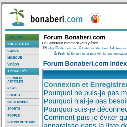
Forum Bonaberi.com
> ACCUEIL
Le Cameroun comme si vous y étiez
NOUVEAUTÉS
FAQ
Rechercher
Liste des Membres
Groupes d
COPOS
Profil
Se connecter pour vérifier ses messages
MUSIQUE
Forum Bonaberi.com Index
VIDÉOS
ACTUALITÉS
DERNIERS
ARTICLES
Connexion et Enregistr
NEWS
Pourquoi ne puis-je pas 
SOCIÉTÉ
Pourquoi n'ai-je pas besoi
FAITS DIVERS
Pourquoi suis-je déconne
SPORTS
Comment puis-je éviter qu
PEOPLE
POTINS DE STARS
apparaisse dans la liste de