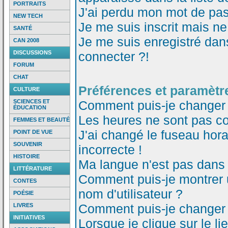
PORTRAITS
J'ai perdu mon mot de pas
NEW TECH
Je me suis inscrit mais n
SANTÉ
Je me suis enregistré dan
CAN 2008
DISCUSSIONS
connecter ?!
FORUM
CHAT
Préférences et paramètre
CULTURE
SCIENCES ET
Comment puis-je changer
ÉDUCATION
Les heures ne sont pas co
FEMMES ET BEAUTÉ
J'ai changé le fuseau horai
POINT DE VUE
SOUVENIR
incorrecte !
HISTOIRE
Ma langue n'est pas dans l
LITTÉRATURE
Comment puis-je montrer
CONTES
nom d'utilisateur ?
POÉSIE
Comment puis-je changer
LIVRES
INITIATIVES
Lorsque je clique sur le li