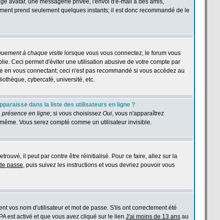
age avatar, une messagerie privée, l'envoi d'e-mail à des amis,
istrement prend seulement quelques instants; il est donc recommandé de le
quement à chaque visite
lorsque vous vous connectez, le forum vous
e. Ceci permet d'éviter une utilisation abusive de votre compte par
ase en vous connectant; ceci n'est pas recommandé si vous accédez au
iothèque, cybercafé, université, etc.
araisse dans la liste des utilisateurs en ligne ?
 présence en ligne
; si vous choisissez
Oui
, vous n'apparaîtrez
même. Vous serez compté comme un utilisateur invisible.
ouvé, il peut par contre être réinitialisé. Pour ce faire, allez sur la
 de passe
, puis suivez les instructions et vous devriez pouvoir vous
t vos nom d'utilisateur et mot de passe. S'ils ont correctement été
PPA est activé et que vous avez cliqué sur le lien
J'ai moins de 13 ans
au