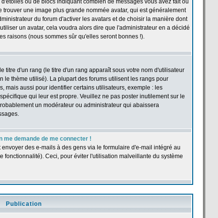
 d'étoiles ou de blocs indiquant combien de messages vous avez fait ou
t se trouver une image plus grande nommée avatar, qui est généralement
dministrateur du forum d'activer les avatars et de choisir la manière dont
tiliser un avatar, cela voudra alors dire que l'administrateur en a décidé
les raisons (nous sommes sûr qu'elles seront bonnes !).
itre d'un rang (le titre d'un rang apparaît sous votre nom d'utilisateur
n le thème utilisé). La plupart des forums utilisent les rangs pour
ais aussi pour identifier certains utilisateurs, exemple : les
pécifique qui leur est propre. Veuillez ne pas poster inutilement sur le
 probablement un modérateur ou administrateur qui abaissera
ssages.
r, on me demande de me connecter !
t envoyer des e-mails à des gens via le formulaire d'e-mail intégré au
e fonctionnalité). Ceci, pour éviter l'utilisation malveillante du système
Publication