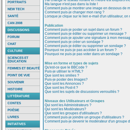
J'ai changé le fuseau horaire et l'heure est toujours inc
PORTRAITS
Ma langue n'est pas dans la liste !
Comment puis-je montrer une image en dessous de mo
NEW TECH
Comment puis-je changer mon rang ?
SANTÉ
Lorsque je clique sur le lien e-mail d'un utilisateur,
CAN 2008
Publication
Comment puis-je poster un sujet dans un forum ?
DISCUSSIONS
Comment puis-je éditer ou supprimer un message ?
FORUM
Comment puis-je ajouter une signature à mon messa
Comment puis-je créer un sondage ?
CHAT
Comment puis-je éditer ou supprimer un sondage ?
Pourquoi ne puis-je pas accéder à un forum ?
CULTURE
Pourquoi ne puis-je pas voter dans un sondage ?
SCIENCES ET
ÉDUCATION
Mise en forme et types de sujets
Qu'est-ce que le BBCode ?
FEMMES ET BEAUTÉ
Puis-je utiliser le HTML?
POINT DE VUE
Que sont les smilies ?
Puis-je poster des Images?
SOUVENIR
Que sont les Annonces ?
Que sont les Post-it ?
HISTOIRE
Que sont les sujets de discussions verrouillés ?
LITTÉRATURE
Niveaux des Utilisateurs et Groupes
CONTES
Qui sont les Administrateurs ?
Qui sont les Modérateurs?
POÉSIE
Que sont les groupes d'utilisateurs ?
LIVRES
Comment puis-je joindre un groupe d'utilisateurs ?
Comment puis-je devenir le modérateur d'un groupe d'u
INITIATIVES