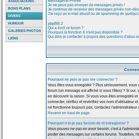
Messagerie Privée
ASSOCIATIONS
Je ne peux pas envoyer de messages privés !
BONS PLANS
Je continue de recevoir des messages privés non-dési
J'ai reçu un e-mail abusif ou de spamming de quelqu'u
DIVERS
HUMOUR
phpBB 2
Qui a écrit ce forum ?
GALERIES PHOTOS
Pourquoi la fonction X n'est pas disponible ?
Qui dois-je contacter à propos des questions d'abus ou 
LIENS
Connex
Pourquoi ne puis-je pas me connecter ?
Vous êtes-vous enregistré ? Plus sérieusement, vous 
forum (un message est affiché si vous l'êtes) ? Si oui
en découvrir la raison. Si vous vous êtes enregistré 
connecter, vérifiez et revérifiez vos nom d'utilisateur 
ne fonctionne toujours pas, contactez l'administrateur d
Revenir en haut de page
Pourquoi n'ai-je pas besoin de m'enregistrer ?
Vous pouvez ne pas en avoir besoin; c'est à l'adminis
poster des messages sur certains forums. Toutefois, l