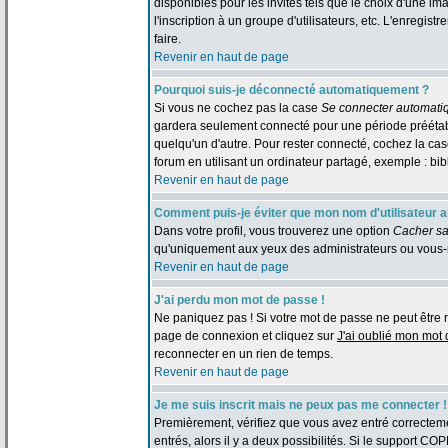
disponibles pour les invités tels que le choix d'une im
l'inscription à un groupe d'utilisateurs, etc. L'enreg
faire.
Revenir en haut de page
Pourquoi suis-je déconnecté automatiquement ?
Si vous ne cochez pas la case
Se connecter automati
gardera seulement connecté pour une période préétabli
quelqu'un d'autre. Pour rester connecté, cochez la c
forum en utilisant un ordinateur partagé, exemple : bibl
Revenir en haut de page
Comment puis-je éviter que mon nom d'utilisateur app
Dans votre profil, vous trouverez une option
Cacher sa
qu'uniquement aux yeux des administrateurs ou vous-
Revenir en haut de page
J'ai perdu mon mot de passe !
Ne paniquez pas ! Si votre mot de passe ne peut être retr
page de connexion et cliquez sur
J'ai oublié mon mot
reconnecter en un rien de temps.
Revenir en haut de page
Je me suis inscrit mais ne peux pas me connecter !
Premièrement, vérifiez que vous avez entré correctemen
entrés, alors il y a deux possibilités. Si le support CO