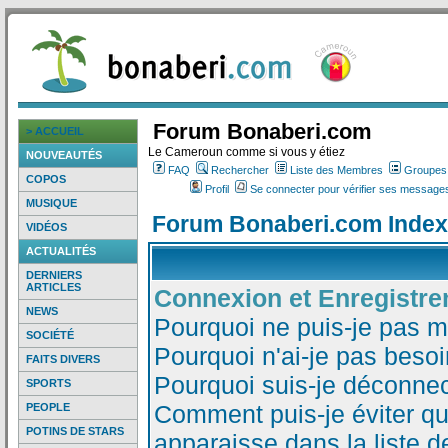
Forum Bonaberi.com
> ACCUEIL
Le Cameroun comme si vous y étiez
NOUVEAUTÉS
FAQ
Rechercher
Liste des Membres
Groupes d
COPOS
Profil
Se connecter pour vérifier ses messages
MUSIQUE
Forum Bonaberi.com Index
VIDÉOS
ACTUALITÉS
DERNIERS
ARTICLES
Connexion et Enregistr
NEWS
Pourquoi ne puis-je pas 
SOCIÉTÉ
Pourquoi n'ai-je pas besoi
FAITS DIVERS
Pourquoi suis-je déconne
SPORTS
Comment puis-je éviter qu
PEOPLE
POTINS DE STARS
apparaisse dans la liste de