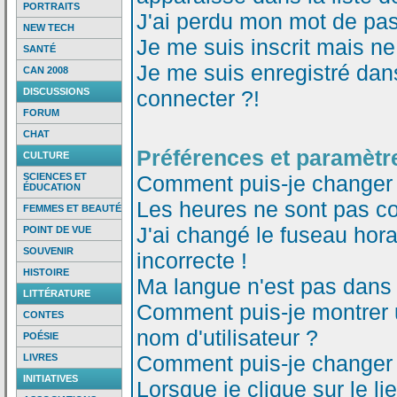
PORTRAITS
J'ai perdu mon mot de pas
NEW TECH
Je me suis inscrit mais n
SANTÉ
Je me suis enregistré dan
CAN 2008
DISCUSSIONS
connecter ?!
FORUM
CHAT
Préférences et paramètre
CULTURE
SCIENCES ET
Comment puis-je changer
ÉDUCATION
Les heures ne sont pas co
FEMMES ET BEAUTÉ
J'ai changé le fuseau horai
POINT DE VUE
SOUVENIR
incorrecte !
HISTOIRE
Ma langue n'est pas dans l
LITTÉRATURE
Comment puis-je montrer
CONTES
nom d'utilisateur ?
POÉSIE
Comment puis-je changer
LIVRES
INITIATIVES
Lorsque je clique sur le li