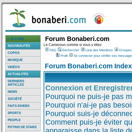
Forum Bonaberi.com
> ACCUEIL
Le Cameroun comme si vous y étiez
NOUVEAUTÉS
FAQ
Rechercher
Liste des Membres
Groupes d
COPOS
Profil
Se connecter pour vérifier ses messages
MUSIQUE
Forum Bonaberi.com Index
VIDÉOS
ACTUALITÉS
DERNIERS
ARTICLES
Connexion et Enregistr
NEWS
Pourquoi ne puis-je pas 
SOCIÉTÉ
Pourquoi n'ai-je pas besoi
FAITS DIVERS
Pourquoi suis-je déconne
SPORTS
Comment puis-je éviter qu
PEOPLE
POTINS DE STARS
apparaisse dans la liste de