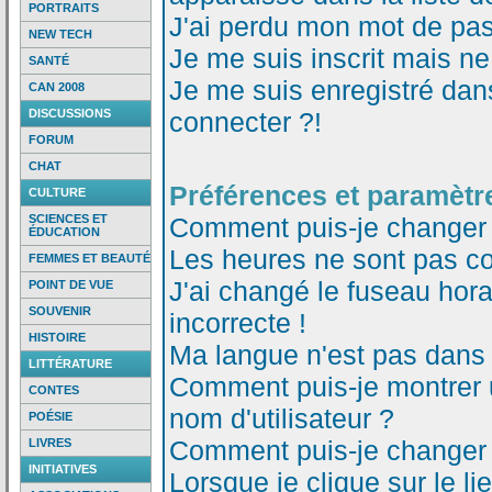
PORTRAITS
J'ai perdu mon mot de pas
NEW TECH
Je me suis inscrit mais n
SANTÉ
Je me suis enregistré dan
CAN 2008
DISCUSSIONS
connecter ?!
FORUM
CHAT
Préférences et paramètre
CULTURE
SCIENCES ET
Comment puis-je changer
ÉDUCATION
Les heures ne sont pas co
FEMMES ET BEAUTÉ
J'ai changé le fuseau horai
POINT DE VUE
SOUVENIR
incorrecte !
HISTOIRE
Ma langue n'est pas dans l
LITTÉRATURE
Comment puis-je montrer
CONTES
nom d'utilisateur ?
POÉSIE
Comment puis-je changer
LIVRES
INITIATIVES
Lorsque je clique sur le li