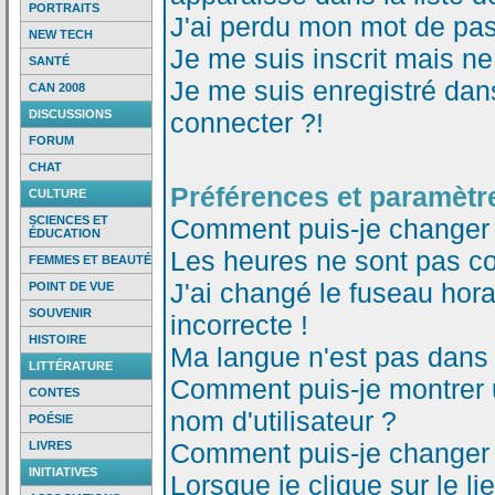
PORTRAITS
J'ai perdu mon mot de pas
NEW TECH
Je me suis inscrit mais n
SANTÉ
Je me suis enregistré dan
CAN 2008
DISCUSSIONS
connecter ?!
FORUM
CHAT
Préférences et paramètre
CULTURE
SCIENCES ET
Comment puis-je changer
ÉDUCATION
Les heures ne sont pas co
FEMMES ET BEAUTÉ
J'ai changé le fuseau horai
POINT DE VUE
SOUVENIR
incorrecte !
HISTOIRE
Ma langue n'est pas dans l
LITTÉRATURE
Comment puis-je montrer
CONTES
nom d'utilisateur ?
POÉSIE
Comment puis-je changer
LIVRES
INITIATIVES
Lorsque je clique sur le li