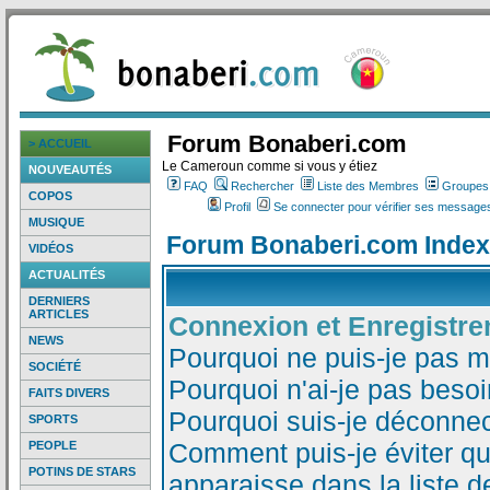
Forum Bonaberi.com
> ACCUEIL
Le Cameroun comme si vous y étiez
NOUVEAUTÉS
FAQ
Rechercher
Liste des Membres
Groupes d
COPOS
Profil
Se connecter pour vérifier ses messages
MUSIQUE
Forum Bonaberi.com Index
VIDÉOS
ACTUALITÉS
DERNIERS
ARTICLES
Connexion et Enregistr
NEWS
Pourquoi ne puis-je pas 
SOCIÉTÉ
Pourquoi n'ai-je pas besoi
FAITS DIVERS
Pourquoi suis-je déconne
SPORTS
Comment puis-je éviter qu
PEOPLE
POTINS DE STARS
apparaisse dans la liste de