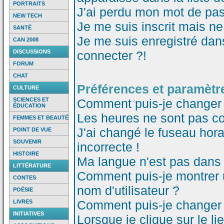
PORTRAITS
J'ai perdu mon mot de pas
NEW TECH
Je me suis inscrit mais n
SANTÉ
Je me suis enregistré dan
CAN 2008
DISCUSSIONS
connecter ?!
FORUM
CHAT
Préférences et paramètre
CULTURE
SCIENCES ET
Comment puis-je changer
ÉDUCATION
Les heures ne sont pas co
FEMMES ET BEAUTÉ
J'ai changé le fuseau horai
POINT DE VUE
SOUVENIR
incorrecte !
HISTOIRE
Ma langue n'est pas dans l
LITTÉRATURE
Comment puis-je montrer
CONTES
nom d'utilisateur ?
POÉSIE
Comment puis-je changer
LIVRES
INITIATIVES
Lorsque je clique sur le li