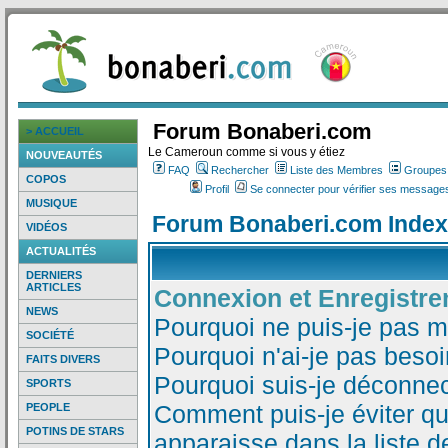
Forum Bonaberi.com
> ACCUEIL
Le Cameroun comme si vous y étiez
NOUVEAUTÉS
FAQ
Rechercher
Liste des Membres
Groupes d
COPOS
Profil
Se connecter pour vérifier ses messages
MUSIQUE
Forum Bonaberi.com Index
VIDÉOS
ACTUALITÉS
DERNIERS
ARTICLES
Connexion et Enregistr
NEWS
Pourquoi ne puis-je pas 
SOCIÉTÉ
Pourquoi n'ai-je pas besoi
FAITS DIVERS
Pourquoi suis-je déconne
SPORTS
Comment puis-je éviter qu
PEOPLE
POTINS DE STARS
apparaisse dans la liste de