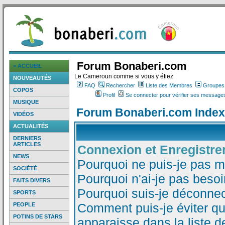
Forum Bonaberi.com
> ACCUEIL
Le Cameroun comme si vous y étiez
NOUVEAUTÉS
FAQ
Rechercher
Liste des Membres
Groupes d
COPOS
Profil
Se connecter pour vérifier ses messages
MUSIQUE
Forum Bonaberi.com Index
VIDÉOS
ACTUALITÉS
DERNIERS
ARTICLES
Connexion et Enregistr
NEWS
Pourquoi ne puis-je pas 
SOCIÉTÉ
Pourquoi n'ai-je pas besoi
FAITS DIVERS
Pourquoi suis-je déconne
SPORTS
Comment puis-je éviter qu
PEOPLE
POTINS DE STARS
apparaisse dans la liste de