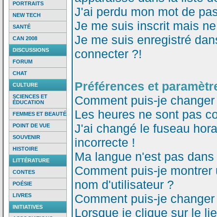
PORTRAITS
J'ai perdu mon mot de pas
NEW TECH
Je me suis inscrit mais n
SANTÉ
Je me suis enregistré dan
CAN 2008
DISCUSSIONS
connecter ?!
FORUM
CHAT
Préférences et paramètre
CULTURE
SCIENCES ET
Comment puis-je changer
ÉDUCATION
Les heures ne sont pas co
FEMMES ET BEAUTÉ
J'ai changé le fuseau horai
POINT DE VUE
SOUVENIR
incorrecte !
HISTOIRE
Ma langue n'est pas dans l
LITTÉRATURE
Comment puis-je montrer
CONTES
nom d'utilisateur ?
POÉSIE
Comment puis-je changer
LIVRES
INITIATIVES
Lorsque je clique sur le li