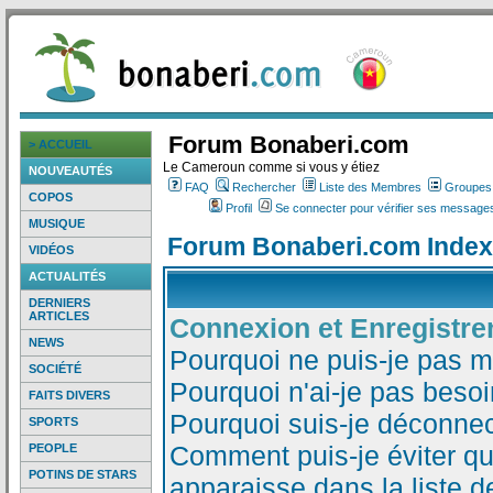
Forum Bonaberi.com
> ACCUEIL
Le Cameroun comme si vous y étiez
NOUVEAUTÉS
FAQ
Rechercher
Liste des Membres
Groupes d
COPOS
Profil
Se connecter pour vérifier ses messages
MUSIQUE
Forum Bonaberi.com Index
VIDÉOS
ACTUALITÉS
DERNIERS
ARTICLES
Connexion et Enregistr
NEWS
Pourquoi ne puis-je pas 
SOCIÉTÉ
Pourquoi n'ai-je pas besoi
FAITS DIVERS
Pourquoi suis-je déconne
SPORTS
Comment puis-je éviter qu
PEOPLE
POTINS DE STARS
apparaisse dans la liste de