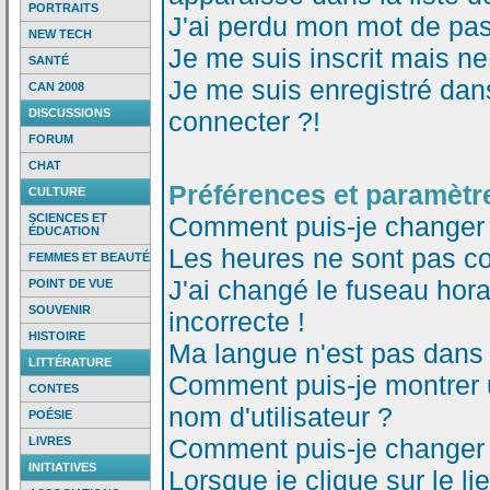
PORTRAITS
J'ai perdu mon mot de pas
NEW TECH
Je me suis inscrit mais n
SANTÉ
Je me suis enregistré dan
CAN 2008
DISCUSSIONS
connecter ?!
FORUM
CHAT
Préférences et paramètre
CULTURE
SCIENCES ET
Comment puis-je changer
ÉDUCATION
Les heures ne sont pas co
FEMMES ET BEAUTÉ
J'ai changé le fuseau horai
POINT DE VUE
SOUVENIR
incorrecte !
HISTOIRE
Ma langue n'est pas dans l
LITTÉRATURE
Comment puis-je montrer
CONTES
nom d'utilisateur ?
POÉSIE
Comment puis-je changer
LIVRES
INITIATIVES
Lorsque je clique sur le li