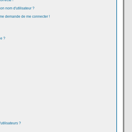
orrecte !
n nom d'utilisateur ?
 on me demande de me connecter !
ge ?
tilisateurs ?