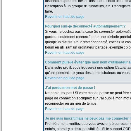
disponibles pour les invités tels que le choix d'une im
l'inscription à un groupe d'utilisateurs, etc. L'enreg
faire.
Revenir en haut de page
Pourquoi suis-je déconnecté automatiquement ?
Si vous ne cochez pas la case
Se connecter automati
gardera seulement connecté pour une période préétabli
quelqu'un d'autre. Pour rester connecté, cochez la c
forum en utilisant un ordinateur partagé, exemple : bibl
Revenir en haut de page
Comment puis-je éviter que mon nom d'utilisateur app
Dans votre profil, vous trouverez une option
Cacher sa
qu'uniquement aux yeux des administrateurs ou vous-
Revenir en haut de page
J'ai perdu mon mot de passe !
Ne paniquez pas ! Si votre mot de passe ne peut être retr
page de connexion et cliquez sur
J'ai oublié mon mot
reconnecter en un rien de temps.
Revenir en haut de page
Je me suis inscrit mais ne peux pas me connecter !
Premièrement, vérifiez que vous avez entré correctemen
entrés, alors il y a deux possibilités. Si le support CO