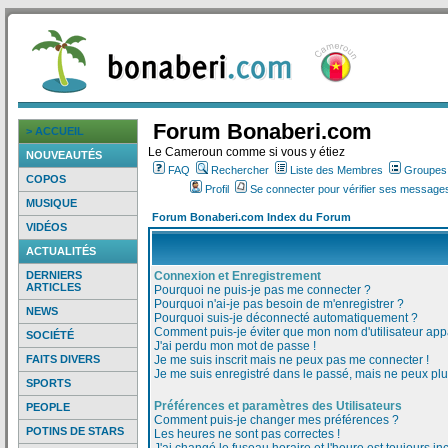
Forum Bonaberi.com
> ACCUEIL
Le Cameroun comme si vous y étiez
NOUVEAUTÉS
FAQ
Rechercher
Liste des Membres
Groupes d
COPOS
Profil
Se connecter pour vérifier ses messages
MUSIQUE
Forum Bonaberi.com Index du Forum
VIDÉOS
ACTUALITÉS
DERNIERS
Connexion et Enregistrement
ARTICLES
Pourquoi ne puis-je pas me connecter ?
Pourquoi n'ai-je pas besoin de m'enregistrer ?
NEWS
Pourquoi suis-je déconnecté automatiquement ?
Comment puis-je éviter que mon nom d'utilisateur appar
SOCIÉTÉ
J'ai perdu mon mot de passe !
FAITS DIVERS
Je me suis inscrit mais ne peux pas me connecter !
Je me suis enregistré dans le passé, mais ne peux pl
SPORTS
Préférences et paramètres des Utilisateurs
PEOPLE
Comment puis-je changer mes préférences ?
POTINS DE STARS
Les heures ne sont pas correctes !