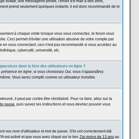
age avatar, une messagerie privée, l'envoi d'e-mail à des amis,
istrement prend seulement quelques instants; il est donc recommandé de le
quement à chaque visite
lorsque vous vous connectez, le forum vous
e. Ceci permet d'éviter une utilisation abusive de votre compte par
ase en vous connectant; ceci n'est pas recommandé si vous accédez au
iothèque, cybercafé, université, etc.
araisse dans la liste des utilisateurs en ligne ?
 présence en ligne
; si vous choisissez
Oui
, vous n'apparaîtrez
même. Vous serez compté comme un utilisateur invisible.
ouvé, il peut par contre être réinitialisé. Pour ce faire, allez sur la
 de passe
, puis suivez les instructions et vous devriez pouvoir vous
t vos nom d'utilisateur et mot de passe. S'ils ont correctement été
PPA est activé et que vous avez cliqué sur le lien
J'ai moins de 13 ans
au