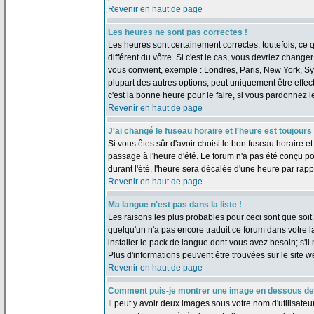
Revenir en haut de page
Les heures ne sont pas correctes !
Les heures sont certainement correctes; toutefois, ce
différent du vôtre. Si c'est le cas, vous devriez change
vous convient, exemple : Londres, Paris, New York, Sy
plupart des autres options, peut uniquement être effect
c'est la bonne heure pour le faire, si vous pardonnez l
Revenir en haut de page
J'ai changé le fuseau horaire et l'heure est toujours
Si vous êtes sûr d'avoir choisi le bon fuseau horaire et
passage à l'heure d'été. Le forum n'a pas été conçu pou
durant l'été, l'heure sera décalée d'une heure par rappo
Revenir en haut de page
Ma langue n'est pas dans la liste !
Les raisons les plus probables pour ceci sont que soit l
quelqu'un n'a pas encore traduit ce forum dans votre 
installer le pack de langue dont vous avez besoin; s'il 
Plus d'informations peuvent être trouvées sur le site 
Revenir en haut de page
Comment puis-je montrer une image en dessous de 
Il peut y avoir deux images sous votre nom d'utilisate