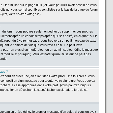
e du forum, soit sur la page du sujet. Vous pourriez avoir besoin de vous
oits qui vous sont disponibles sont listés sur le bas de la page du forum
jets, vous pouvez voter, etc.
)
?
ur du forum, vous pouvez seulement éditer ou supprimer vos propres
ement après un certain temps après qu'il soit posté) en cliquant sur le
jà répondu à votre message, vous trouverez un petit morceau de texte
quant le nombre de fois que vous l'avez édité. Ce petit texte
îtra pas non plus si un modérateur ou un administrateur édite le message
nt modifié et pourquoi). Veuillez noter qu'un utilisateur ne peut pas
pondu.
sage ?
abord en créer une, en allant dans votre profil. Une fois créée, vous
a composition d'un message pour ajouter votre signature. Vous pouvez
cochant la case appropriée dans votre profil (vous pourrez toujours
articulier en décochant la case Attacher sa signature lors de sa
ouveau sujet (ou éditez le premier message d'un sujet, si vous en avez