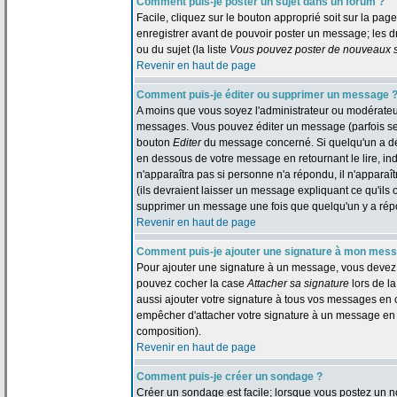
Comment puis-je poster un sujet dans un forum ?
Facile, cliquez sur le bouton approprié soit sur la pag
enregistrer avant de pouvoir poster un message; les dr
ou du sujet (la liste
Vous pouvez poster de nouveaux su
Revenir en haut de page
Comment puis-je éditer ou supprimer un message 
A moins que vous soyez l'administrateur ou modérate
messages. Vous pouvez éditer un message (parfois seul
bouton
Editer
du message concerné. Si quelqu'un a dé
en dessous de votre message en retournant le lire, indi
n'apparaîtra pas si personne n'a répondu, il n'appara
(ils devraient laisser un message expliquant ce qu'ils o
supprimer un message une fois que quelqu'un y a ré
Revenir en haut de page
Comment puis-je ajouter une signature à mon mes
Pour ajouter une signature à un message, vous devez d'
pouvez cocher la case
Attacher sa signature
lors de l
aussi ajouter votre signature à tous vos messages en 
empêcher d'attacher votre signature à un message en p
composition).
Revenir en haut de page
Comment puis-je créer un sondage ?
Créer un sondage est facile; lorsque vous postez un n