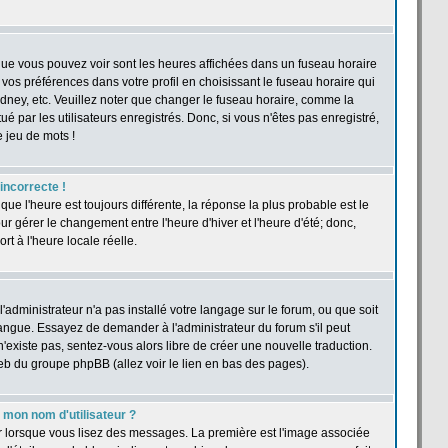
 que vous pouvez voir sont les heures affichées dans un fuseau horaire
r vos préférences dans votre profil en choisissant le fuseau horaire qui
dney, etc. Veuillez noter que changer le fuseau horaire, comme la
ué par les utilisateurs enregistrés. Donc, si vous n'êtes pas enregistré,
e jeu de mots !
 incorrecte !
 que l'heure est toujours différente, la réponse la plus probable est le
r gérer le changement entre l'heure d'hiver et l'heure d'été; donc,
rt à l'heure locale réelle.
'administrateur n'a pas installé votre langage sur le forum, ou que soit
langue. Essayez de demander à l'administrateur du forum s'il peut
n'existe pas, sentez-vous alors libre de créer une nouvelle traduction.
web du groupe phpBB (allez voir le lien en bas des pages).
mon nom d'utilisateur ?
ur lorsque vous lisez des messages. La première est l'image associée