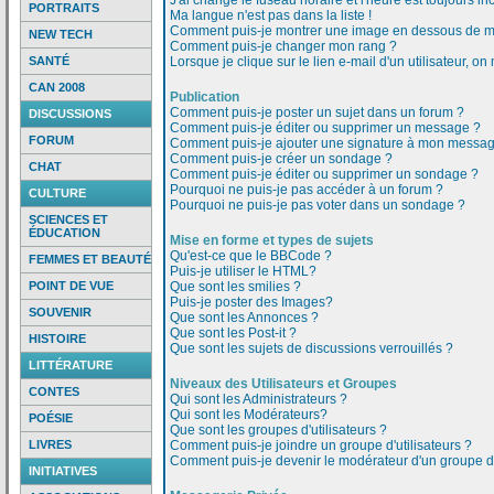
J'ai changé le fuseau horaire et l'heure est toujours inc
PORTRAITS
Ma langue n'est pas dans la liste !
Comment puis-je montrer une image en dessous de mo
NEW TECH
Comment puis-je changer mon rang ?
SANTÉ
Lorsque je clique sur le lien e-mail d'un utilisateur,
CAN 2008
Publication
Comment puis-je poster un sujet dans un forum ?
DISCUSSIONS
Comment puis-je éditer ou supprimer un message ?
FORUM
Comment puis-je ajouter une signature à mon messa
Comment puis-je créer un sondage ?
CHAT
Comment puis-je éditer ou supprimer un sondage ?
Pourquoi ne puis-je pas accéder à un forum ?
CULTURE
Pourquoi ne puis-je pas voter dans un sondage ?
SCIENCES ET
ÉDUCATION
Mise en forme et types de sujets
Qu'est-ce que le BBCode ?
FEMMES ET BEAUTÉ
Puis-je utiliser le HTML?
POINT DE VUE
Que sont les smilies ?
Puis-je poster des Images?
SOUVENIR
Que sont les Annonces ?
Que sont les Post-it ?
HISTOIRE
Que sont les sujets de discussions verrouillés ?
LITTÉRATURE
Niveaux des Utilisateurs et Groupes
CONTES
Qui sont les Administrateurs ?
Qui sont les Modérateurs?
POÉSIE
Que sont les groupes d'utilisateurs ?
LIVRES
Comment puis-je joindre un groupe d'utilisateurs ?
Comment puis-je devenir le modérateur d'un groupe d'u
INITIATIVES