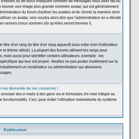
 d'étoiles ou de blocs indiquant combien de messages vous avez fait ou
t se trouver une image plus grande nommée avatar, qui est généralement
dministrateur du forum d'activer les avatars et de choisir la manière dont
tiliser un avatar, cela voudra alors dire que l'administrateur en a décidé
les raisons (nous sommes sûr qu'elles seront bonnes !).
itre d'un rang (le titre d'un rang apparaît sous votre nom d'utilisateur
n le thème utilisé). La plupart des forums utilisent les rangs pour
ais aussi pour identifier certains utilisateurs, exemple : les
pécifique qui leur est propre. Veuillez ne pas poster inutilement sur le
 probablement un modérateur ou administrateur qui abaissera
ssages.
r, on me demande de me connecter !
t envoyer des e-mails à des gens via le formulaire d'e-mail intégré au
e fonctionnalité). Ceci, pour éviter l'utilisation malveillante du système
Publication