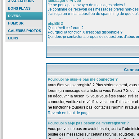
Messagerie Privée
ASSOCIATIONS
Je ne peux pas envoyer de messages privés !
BONS PLANS
Je continue de recevoir des messages privés non-dési
J'ai reçu un e-mail abusif ou de spamming de quelqu'u
DIVERS
HUMOUR
phpBB 2
Qui a écrit ce forum ?
GALERIES PHOTOS
Pourquoi la fonction X n'est pas disponible ?
Qui dois-je contacter à propos des questions d'abus ou 
LIENS
Connex
Pourquoi ne puis-je pas me connecter ?
Vous êtes-vous enregistré ? Plus sérieusement, vous 
forum (un message est affiché si vous l'êtes) ? Si oui
en découvrir la raison. Si vous vous êtes enregistré 
connecter, vérifiez et revérifiez vos nom d'utilisateur 
ne fonctionne toujours pas, contactez l'administrateur d
Revenir en haut de page
Pourquoi n'ai-je pas besoin de m'enregistrer ?
Vous pouvez ne pas en avoir besoin; c'est à l'adminis
poster des messages sur certains forums. Toutefois, l