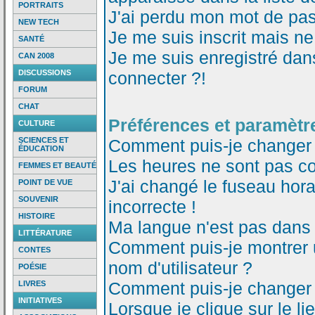
PORTRAITS
J'ai perdu mon mot de pas
NEW TECH
Je me suis inscrit mais n
SANTÉ
Je me suis enregistré dan
CAN 2008
DISCUSSIONS
connecter ?!
FORUM
CHAT
Préférences et paramètre
CULTURE
SCIENCES ET
Comment puis-je changer
ÉDUCATION
Les heures ne sont pas co
FEMMES ET BEAUTÉ
J'ai changé le fuseau horai
POINT DE VUE
SOUVENIR
incorrecte !
HISTOIRE
Ma langue n'est pas dans l
LITTÉRATURE
Comment puis-je montrer
CONTES
nom d'utilisateur ?
POÉSIE
Comment puis-je changer
LIVRES
INITIATIVES
Lorsque je clique sur le li