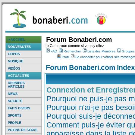
Forum Bonaberi.com
> ACCUEIL
Le Cameroun comme si vous y étiez
NOUVEAUTÉS
FAQ
Rechercher
Liste des Membres
Groupes d
COPOS
Profil
Se connecter pour vérifier ses messages
MUSIQUE
Forum Bonaberi.com Index
VIDÉOS
ACTUALITÉS
DERNIERS
ARTICLES
Connexion et Enregistr
NEWS
Pourquoi ne puis-je pas 
SOCIÉTÉ
Pourquoi n'ai-je pas besoi
FAITS DIVERS
Pourquoi suis-je déconne
SPORTS
Comment puis-je éviter qu
PEOPLE
POTINS DE STARS
apparaisse dans la liste de