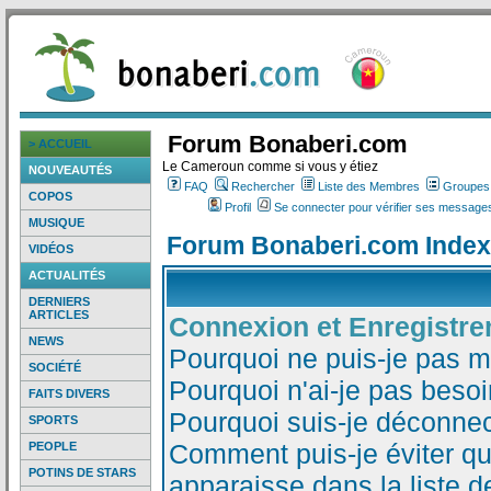
Forum Bonaberi.com
> ACCUEIL
Le Cameroun comme si vous y étiez
NOUVEAUTÉS
FAQ
Rechercher
Liste des Membres
Groupes d
COPOS
Profil
Se connecter pour vérifier ses messages
MUSIQUE
Forum Bonaberi.com Index
VIDÉOS
ACTUALITÉS
DERNIERS
ARTICLES
Connexion et Enregistr
NEWS
Pourquoi ne puis-je pas 
SOCIÉTÉ
Pourquoi n'ai-je pas besoi
FAITS DIVERS
Pourquoi suis-je déconne
SPORTS
Comment puis-je éviter qu
PEOPLE
POTINS DE STARS
apparaisse dans la liste de