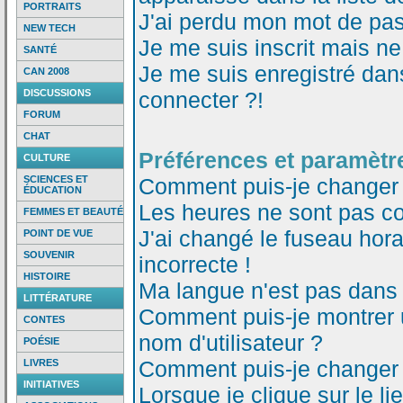
PORTRAITS
J'ai perdu mon mot de pas
NEW TECH
Je me suis inscrit mais n
SANTÉ
Je me suis enregistré dan
CAN 2008
DISCUSSIONS
connecter ?!
FORUM
CHAT
Préférences et paramètre
CULTURE
SCIENCES ET
Comment puis-je changer
ÉDUCATION
Les heures ne sont pas co
FEMMES ET BEAUTÉ
J'ai changé le fuseau horai
POINT DE VUE
SOUVENIR
incorrecte !
HISTOIRE
Ma langue n'est pas dans l
LITTÉRATURE
Comment puis-je montrer
CONTES
nom d'utilisateur ?
POÉSIE
Comment puis-je changer
LIVRES
INITIATIVES
Lorsque je clique sur le li