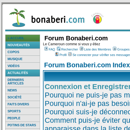
Forum Bonaberi.com
> ACCUEIL
Le Cameroun comme si vous y étiez
NOUVEAUTÉS
FAQ
Rechercher
Liste des Membres
Groupes d
COPOS
Profil
Se connecter pour vérifier ses messages
MUSIQUE
Forum Bonaberi.com Index
VIDÉOS
ACTUALITÉS
DERNIERS
ARTICLES
Connexion et Enregistr
NEWS
Pourquoi ne puis-je pas 
SOCIÉTÉ
Pourquoi n'ai-je pas besoi
FAITS DIVERS
Pourquoi suis-je déconne
SPORTS
Comment puis-je éviter qu
PEOPLE
POTINS DE STARS
apparaisse dans la liste de