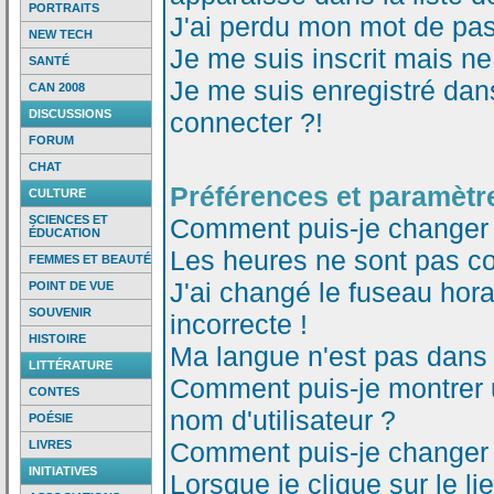
PORTRAITS
J'ai perdu mon mot de pas
NEW TECH
Je me suis inscrit mais n
SANTÉ
Je me suis enregistré dan
CAN 2008
DISCUSSIONS
connecter ?!
FORUM
CHAT
Préférences et paramètre
CULTURE
SCIENCES ET
Comment puis-je changer
ÉDUCATION
Les heures ne sont pas co
FEMMES ET BEAUTÉ
J'ai changé le fuseau horai
POINT DE VUE
SOUVENIR
incorrecte !
HISTOIRE
Ma langue n'est pas dans l
LITTÉRATURE
Comment puis-je montrer
CONTES
nom d'utilisateur ?
POÉSIE
Comment puis-je changer
LIVRES
INITIATIVES
Lorsque je clique sur le li