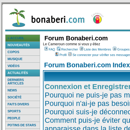
Forum Bonaberi.com
> ACCUEIL
Le Cameroun comme si vous y étiez
NOUVEAUTÉS
FAQ
Rechercher
Liste des Membres
Groupes d
COPOS
Profil
Se connecter pour vérifier ses messages
MUSIQUE
Forum Bonaberi.com Index
VIDÉOS
ACTUALITÉS
DERNIERS
ARTICLES
Connexion et Enregistr
NEWS
Pourquoi ne puis-je pas 
SOCIÉTÉ
Pourquoi n'ai-je pas besoi
FAITS DIVERS
Pourquoi suis-je déconne
SPORTS
Comment puis-je éviter qu
PEOPLE
POTINS DE STARS
apparaisse dans la liste de