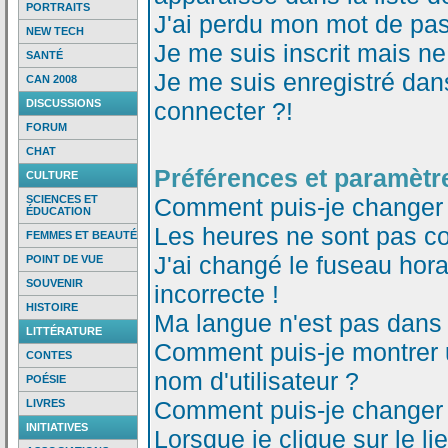
PORTRAITS
J'ai perdu mon mot de pas
NEW TECH
Je me suis inscrit mais n
SANTÉ
Je me suis enregistré dan
CAN 2008
DISCUSSIONS
connecter ?!
FORUM
CHAT
Préférences et paramètre
CULTURE
SCIENCES ET
Comment puis-je changer
ÉDUCATION
Les heures ne sont pas co
FEMMES ET BEAUTÉ
J'ai changé le fuseau horai
POINT DE VUE
SOUVENIR
incorrecte !
HISTOIRE
Ma langue n'est pas dans l
LITTÉRATURE
Comment puis-je montrer
CONTES
nom d'utilisateur ?
POÉSIE
Comment puis-je changer
LIVRES
INITIATIVES
Lorsque je clique sur le li