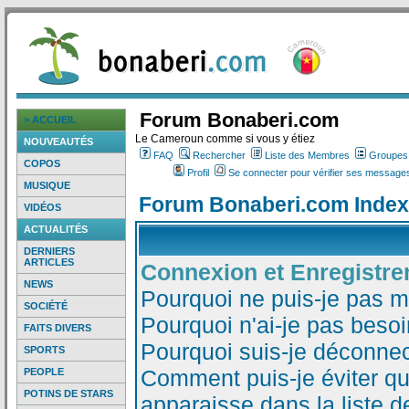
Forum Bonaberi.com
> ACCUEIL
Le Cameroun comme si vous y étiez
NOUVEAUTÉS
FAQ
Rechercher
Liste des Membres
Groupes d
COPOS
Profil
Se connecter pour vérifier ses messages
MUSIQUE
Forum Bonaberi.com Index
VIDÉOS
ACTUALITÉS
DERNIERS
ARTICLES
Connexion et Enregistr
NEWS
Pourquoi ne puis-je pas 
SOCIÉTÉ
Pourquoi n'ai-je pas besoi
FAITS DIVERS
Pourquoi suis-je déconne
SPORTS
Comment puis-je éviter qu
PEOPLE
POTINS DE STARS
apparaisse dans la liste de