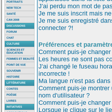
PORTRAITS
J'ai perdu mon mot de pas
NEW TECH
Je me suis inscrit mais n
SANTÉ
Je me suis enregistré dan
CAN 2008
DISCUSSIONS
connecter ?!
FORUM
CHAT
Préférences et paramètre
CULTURE
SCIENCES ET
Comment puis-je changer
ÉDUCATION
Les heures ne sont pas co
FEMMES ET BEAUTÉ
J'ai changé le fuseau horai
POINT DE VUE
SOUVENIR
incorrecte !
HISTOIRE
Ma langue n'est pas dans l
LITTÉRATURE
Comment puis-je montrer
CONTES
nom d'utilisateur ?
POÉSIE
Comment puis-je changer
LIVRES
INITIATIVES
Lorsque je clique sur le li