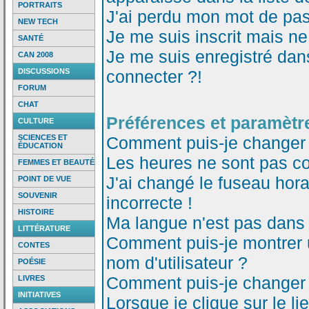
PORTRAITS
J'ai perdu mon mot de pas
NEW TECH
Je me suis inscrit mais n
SANTÉ
Je me suis enregistré dan
CAN 2008
DISCUSSIONS
connecter ?!
FORUM
CHAT
Préférences et paramètre
CULTURE
SCIENCES ET
Comment puis-je changer
ÉDUCATION
Les heures ne sont pas co
FEMMES ET BEAUTÉ
J'ai changé le fuseau horai
POINT DE VUE
SOUVENIR
incorrecte !
HISTOIRE
Ma langue n'est pas dans l
LITTÉRATURE
Comment puis-je montrer
CONTES
nom d'utilisateur ?
POÉSIE
Comment puis-je changer
LIVRES
INITIATIVES
Lorsque je clique sur le li