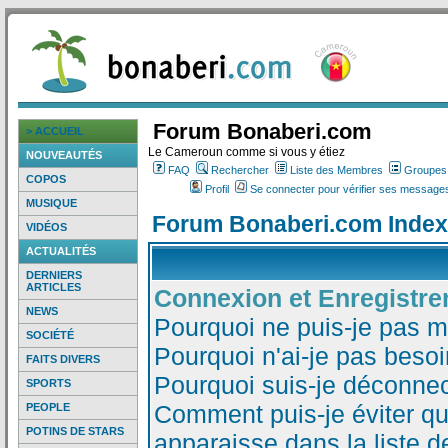
Forum Bonaberi.com
> ACCUEIL
Le Cameroun comme si vous y étiez
NOUVEAUTÉS
FAQ
Rechercher
Liste des Membres
Groupes d
COPOS
Profil
Se connecter pour vérifier ses messages
MUSIQUE
Forum Bonaberi.com Index
VIDÉOS
ACTUALITÉS
DERNIERS
ARTICLES
Connexion et Enregistr
NEWS
Pourquoi ne puis-je pas 
SOCIÉTÉ
Pourquoi n'ai-je pas besoi
FAITS DIVERS
Pourquoi suis-je déconne
SPORTS
Comment puis-je éviter qu
PEOPLE
POTINS DE STARS
apparaisse dans la liste de