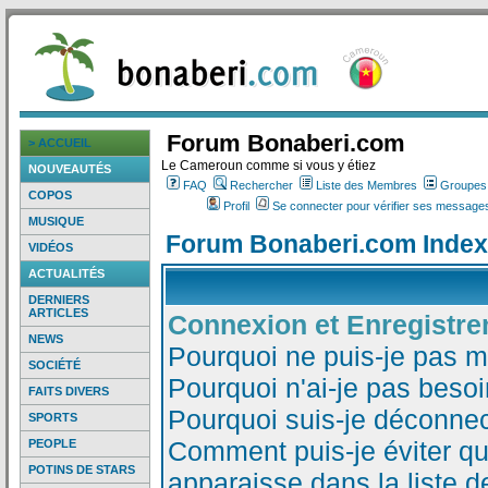
Forum Bonaberi.com
> ACCUEIL
Le Cameroun comme si vous y étiez
NOUVEAUTÉS
FAQ
Rechercher
Liste des Membres
Groupes d
COPOS
Profil
Se connecter pour vérifier ses messages
MUSIQUE
Forum Bonaberi.com Index
VIDÉOS
ACTUALITÉS
DERNIERS
ARTICLES
Connexion et Enregistr
NEWS
Pourquoi ne puis-je pas 
SOCIÉTÉ
Pourquoi n'ai-je pas besoi
FAITS DIVERS
Pourquoi suis-je déconne
SPORTS
Comment puis-je éviter qu
PEOPLE
POTINS DE STARS
apparaisse dans la liste de