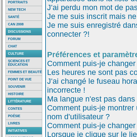
PORTRAITS
J'ai perdu mon mot de pas
NEW TECH
Je me suis inscrit mais n
SANTÉ
Je me suis enregistré dan
CAN 2008
DISCUSSIONS
connecter ?!
FORUM
CHAT
Préférences et paramètre
CULTURE
SCIENCES ET
Comment puis-je changer
ÉDUCATION
Les heures ne sont pas co
FEMMES ET BEAUTÉ
J'ai changé le fuseau horai
POINT DE VUE
SOUVENIR
incorrecte !
HISTOIRE
Ma langue n'est pas dans l
LITTÉRATURE
Comment puis-je montrer
CONTES
nom d'utilisateur ?
POÉSIE
Comment puis-je changer
LIVRES
INITIATIVES
Lorsque je clique sur le li