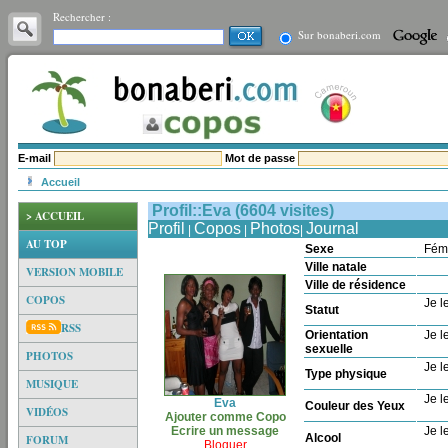
Rechercher :
Sur bonaberi.com
E-mail
Mot de passe
Accueil
Profil::Eva (6604 visites)
> ACCUEIL
Profil
Copos
Photos
Journal
|
|
|
AU TOP
Sexe
Fém
Ville natale
VERSION MOBILE
Ville de résidence
COPOS
Je le
Statut
RSS
Orientation
Je le
sexuelle
PHOTOS
Je le
Type physique
MUSIQUE
Je le
Eva
Couleur des Yeux
VIDÉOS
Ajouter comme Copo
Ecrire un message
Je le
Alcool
FORUM
Bloquer