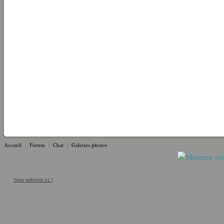
Accueil
|
Forum
|
Chat
|
Galeries photos
Votre publicité ici ?