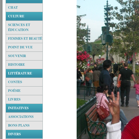
CHAT
CULTURE
SCIENCES ET
ÉDUCATION
FEMMES ET BEAUTÉ
POINT DE VUE
SOUVENIR
HISTOIRE
LITTÉRATURE
CONTES
POÉSIE
LIVRES
INITIATIVES
ASSOCIATIONS
BONS PLANS
DIVERS