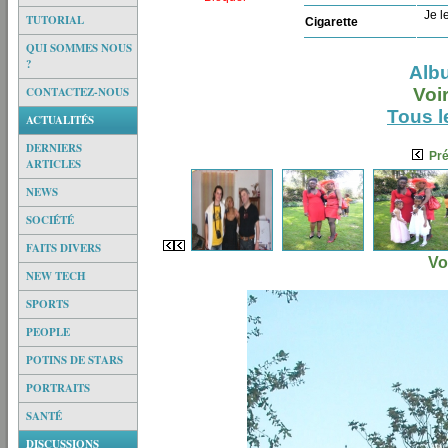
Je le
TUTORIAL
Cigarette
QUI SOMMES NOUS
?
Alb
CONTACTEZ-NOUS
Voi
Tous l
ACTUALITÉS
DERNIERS
Pr
ARTICLES
NEWS
SOCIÉTÉ
FAITS DIVERS
Vo
NEW TECH
SPORTS
PEOPLE
POTINS DE STARS
PORTRAITS
SANTÉ
DISCUSSIONS