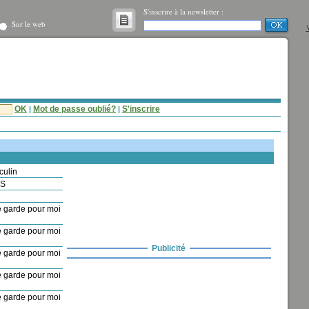
S'inscrire à la newsletter :
Sur le web
V
OK
Mot de passe oublié?
S'inscrire
|
|
culin
IS
 garde pour moi
 garde pour moi
Publicité
 garde pour moi
 garde pour moi
 garde pour moi