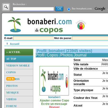
Rechercher :
Sur bonaberi.com
E-mail
Mot de passe
Accueil
Profil::bonaberi (23945 visites)
> ACCUEIL
Profil
Copos
Photos
Journal
|
|
|
AU TOP
Sexe
Mas
Ville natale
PAR
VERSION MOBILE
Ville de résidence
COPOS
Je le
Statut
RSS
Orientation
Je le
sexuelle
PHOTOS
Je le
Type physique
MUSIQUE
Je le
bonaberi
Couleur des Yeux
VIDÉOS
Ajouter comme Copo
Ecrire un message
Je le
Alcool
FORUM
Bloquer