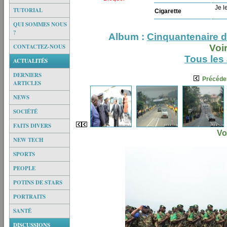
Je le
TUTORIAL
Cigarette
QUI SOMMES NOUS
?
Album :
Cinquantenaire de
CONTACTEZ-NOUS
Voi
Tous les
ACTUALITÉS
DERNIERS
Précéde
ARTICLES
NEWS
SOCIÉTÉ
FAITS DIVERS
Vo
NEW TECH
SPORTS
PEOPLE
POTINS DE STARS
PORTRAITS
SANTÉ
DISCUSSIONS