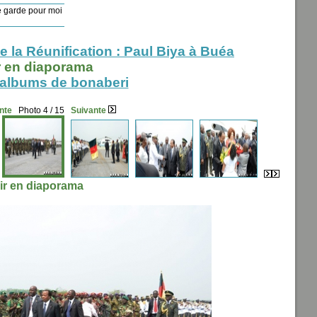
 garde pour moi
 la Réunification : Paul Biya à Buéa
r en diaporama
 albums de bonaberi
nte
Photo 4 / 15
Suivante
ir en diaporama