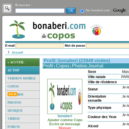
Rechercher :
Sur bonaberi.com
E-mail
Mot de passe
Accueil
Profil::bonaberi (23949 visites)
> ACCUEIL
Profil
Copos
Photos
Journal
|
|
|
AU TOP
Sexe
Mas
Ville natale
PAR
VERSION MOBILE
Ville de résidence
COPOS
Je le
Statut
RSS
Orientation
Je le
sexuelle
PHOTOS
Je le
Type physique
MUSIQUE
Je le
bonaberi
Couleur des Yeux
VIDÉOS
Ajouter comme Copo
Ecrire un message
Je le
Alcool
FORUM
Bloquer