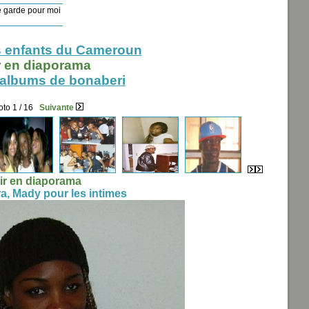
 garde pour moi
 enfants du Cameroun
r en diaporama
 albums de bonaberi
to 1 / 16
Suivante
ir en diaporama
, Mady pour les intimes