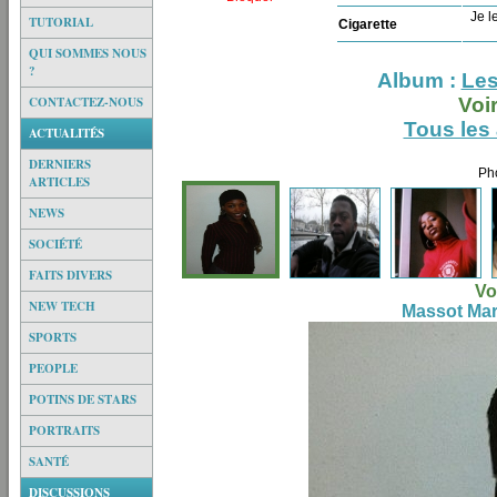
Je le
TUTORIAL
Cigarette
QUI SOMMES NOUS
?
Album :
Les
CONTACTEZ-NOUS
Voi
Tous les
ACTUALITÉS
DERNIERS
Pho
ARTICLES
NEWS
SOCIÉTÉ
FAITS DIVERS
Vo
NEW TECH
Massot Mara
SPORTS
PEOPLE
POTINS DE STARS
PORTRAITS
SANTÉ
DISCUSSIONS