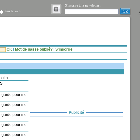
S'inscrire à la newsletter :
Sur le web
V
OK
Mot de passe oublié?
S'inscrire
|
|
culin
IS
 garde pour moi
 garde pour moi
Publicité
 garde pour moi
 garde pour moi
 garde pour moi