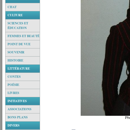
CHAT
CULTURE
SCIENCES ET
ÉDUCATION
FEMMES ET BEAUTÉ
POINT DE VUE
SOUVENIR
HISTOIRE
LITTÉRATURE
CONTES
POÉSIE
LIVRES
INITIATIVES
ASSOCIATIONS
BONS PLANS
Pho
DIVERS